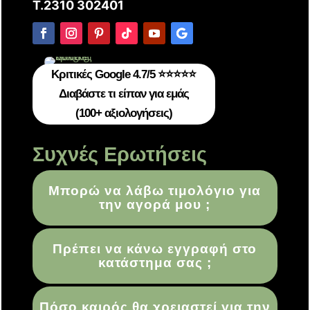
T.2310 302401
Κριτικές Google 4.7/5 ⭐⭐⭐⭐⭐
Διαβάστε τι είπαν για εμάς
(100+ αξιολογήσεις)
Συχνές Ερωτήσεις
Μπορώ να λάβω τιμολόγιο για
την αγορά μου ;
Πρέπει να κάνω εγγραφή στο
κατάστημα σας ;
Πόσο καιρός θα χρειαστεί για την