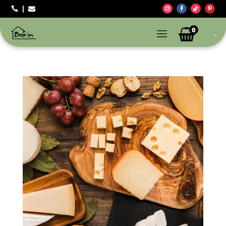



0