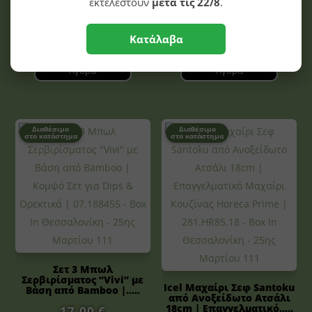
εκτελεστούν
μετά τις 22/8
.
19,20
€
Κατάλαβα
Αγορά
Αγορά
Διαθέσιμο
Διαθέσιμο
στο κατάστημα
στο κατάστημα
Σετ 3 Μπωλ
Σερβιρίσματος “Vivi” με
Icel Μαχαίρι Σεφ Santoku
Βάση από Bamboo |.....
από Ανοξείδωτο Ατσάλι
18cm | Επαγγελματικό.....
17,00
€