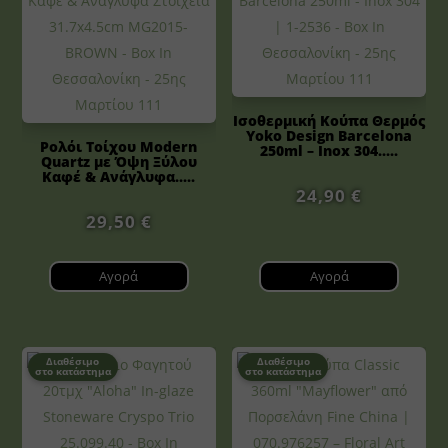
Ισοθερμική Κούπα Θερμός
Yoko Design Barcelona
Ρολόι Τοίχου Modern
250ml – Inox 304.....
Quartz με Όψη Ξύλου
Καφέ & Ανάγλυφα.....
24,90
€
29,50
€
Αγορά
Αγορά
Διαθέσιμο
Διαθέσιμο
στο κατάστημα
στο κατάστημα