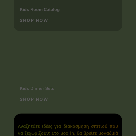
Kids Room Catalog
SHOP NOW
Kids Dinner Sets
SHOP NOW
Αναζητάτε ιδέες για διακόσμηση σπιτιού που
να ξεχωρίζουν; Στο Box in, θα βρείτε μοναδικά