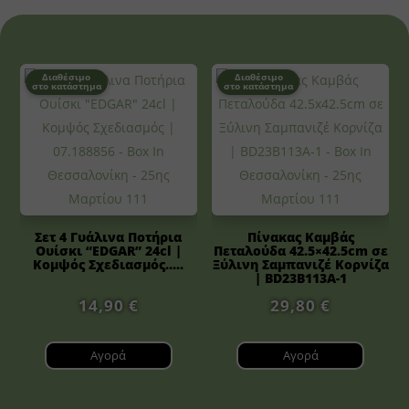
Διαθέσιμο
Διαθέσιμο
στο κατάστημα
στο κατάστημα
Σετ 4 Γυάλινα Ποτήρια
Πίνακας Καμβάς
Ουίσκι “EDGAR” 24cl |
Πεταλούδα 42.5×42.5cm σε
Κομψός Σχεδιασμός.....
Ξύλινη Σαμπανιζέ Κορνίζα
| BD23B113A-1
14,90
€
29,80
€
Αγορά
Αγορά