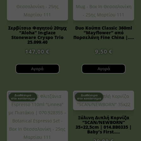
Σερβίτσιο Φαγητού 20τμχ
Duo Κούπα Classic 360ml
“Aloha” In-glaze
“Mayflower” από
Stoneware Cryspo Trio
Πορσελάνη Fine China |.....
25.099.40
147,00
€
9,50
€
Αγορά
Αγορά
Διαθέσιμο
Διαθέσιμο
στο κατάστημα
στο κατάστημα
Ξύλινη Διπλή Κορνίζα
“SCAN/NEWBORN”
35×22,5cm | 014.BB0335 |
Baby’s First.....