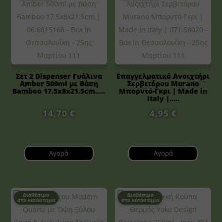
Σετ 2 Dispenser Γυάλινα
Επαγγελματικό Ανοιχτήρι
Amber 500ml με Βάση
Σερβιτόρου Murano
Bamboo 17.5x8x21.5cm.....
Μπορντό-Γκρι | Made in
Italy |.....
14,70
€
4,95
€
Αγορά
Αγορά
Διαθέσιμο
Διαθέσιμο
στο κατάστημα
στο κατάστημα