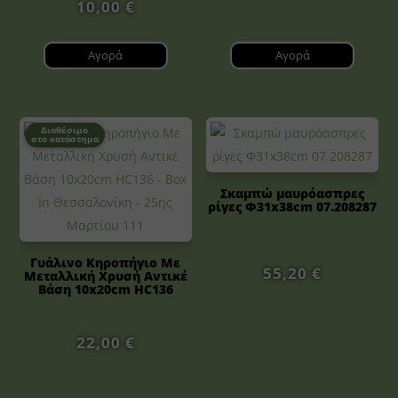
10,00
€
Αγορά
Αγορά
Διαθέσιμο
στο κατάστημα
Σκαμπώ μαυρόασπρες
ρίγες Φ31x38cm 07.208287
Γυάλινο Κηροπήγιο Με
55,20
€
Μεταλλική Χρυσή Αντικέ
Βάση 10x20cm HC136
22,00
€