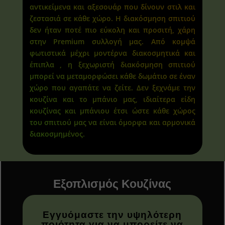
αντικείμενα και αξεσουάρ που δίνουν στιλ και
ζεστασιά σε κάθε χώρο. Η διακόσμηση σπιτιού
δεν ήταν ποτέ πιο εύκολη και προσιτή, χάρη
στην Premium συλλογή μας. Από κομψά
φωτιστικά μέχρι μοντέρνα διακοσμητικά και
έπιπλα , η ξεχωριστή διακόσμηση σπιτιού
μπορεί να μεταμορφώσει κάθε δωμάτιο σε έναν
χώρο που αγαπάτε να ζείτε. Δεν ξεχνάμε την
κουζίνα και το μπάνιο μας, ιδιαίτερα είδη
κουζίνας και μπάνιου έτσι ώστε κάθε χώρος
του σπιτιού μας να είναι όμορφα και αρμονικά
διακοσμημένος.
Εξοπλισμός Κουζίνας
Εγγυόμαστε την υψηλότερη
ποιότητα για να μπορείτε να