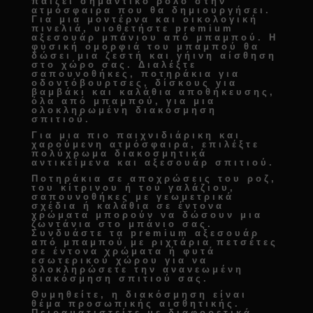
παίζει σημαντικό ρόλο στην
ατμόσφαιρα που θα δημιουργήσει.
Για μια μοντέρνα και οικολογική
πινελιά, υιοθετήστε
premium
αξεσουάρ μπάνιου από μπαμπού
. Η
φυσική ομορφιά του μπαμπού θα
δώσει μια ζεστή και γήινη αίσθηση
στο χώρο σας. Διαλέξτε
σαπουνοθήκες, ποτηράκια για
οδοντόβουρτσες, δίσκους για
βαμβάκι και καλάθια αποθήκευσης
,
όλα από μπαμπού, για μια
ολοκληρωμένη
διακόσμηση
σπιτιού
.
Για μια πιο παιχνιδιάρικη και
χαρούμενη ατμόσφαιρα, επιλέξτε
πολύχρωμα
διακοσμητικά
αντικείμενα και αξεσουάρ σπιτιού
.
Ποτηράκια σε αποχρώσεις του ροζ,
του κίτρινου ή του γαλάζιου,
σαπουνοθήκες με γεωμετρικά
σχέδια ή καλάθια σε έντονα
χρώματα μπορούν να δώσουν μια
ζωντάνια στο μπάνιο σας.
Συνδυάστε τα
premium αξεσουάρ
από μπαμπού
με ριχτάρια πετσέτες
σε έντονα χρώματα ή φυτά
εσωτερικού χώρου για να
ολοκληρώσετε την
ανανεωμένη
διακόσμηση σπιτιού
σας.
Θυμηθείτε, η διακόσμηση είναι
θέμα προσωπικής αισθητικής.
Πειραματιστείτε με διαφορετικά