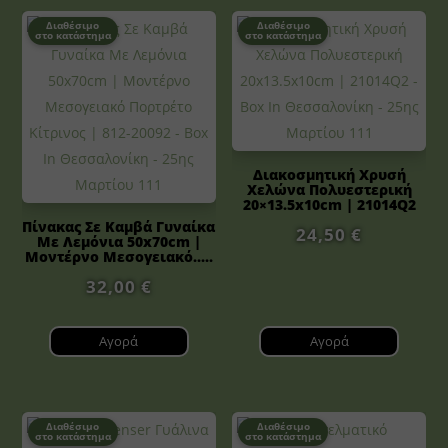
Διαθέσιμο
Διαθέσιμο
στο κατάστημα
στο κατάστημα
Διακοσμητική Χρυσή
Χελώνα Πολυεστερική
20×13.5x10cm | 21014Q2
Πίνακας Σε Καμβά Γυναίκα
24,50
€
Με Λεμόνια 50x70cm |
Μοντέρνο Μεσογειακό.....
32,00
€
Αγορά
Αγορά
Διαθέσιμο
Διαθέσιμο
στο κατάστημα
στο κατάστημα