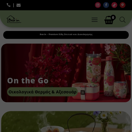



0
Box in – Premium Είδη Σπιτιού και Διακόσμησης
On the Go
Οικολογικά Θερμός & Αξεσουάρ