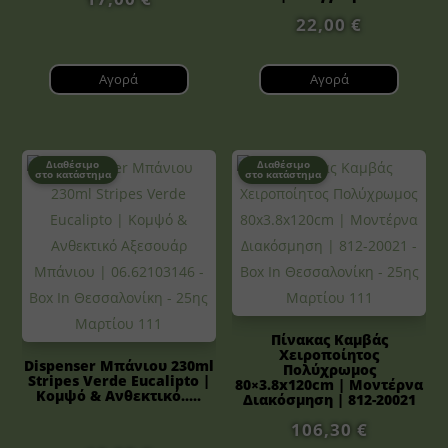
22,00
€
Αγορά
Αγορά
Διαθέσιμο
Διαθέσιμο
στο κατάστημα
στο κατάστημα
Πίνακας Καμβάς
Χειροποίητος
Dispenser Μπάνιου 230ml
Πολύχρωμος
Stripes Verde Eucalipto |
80×3.8x120cm | Μοντέρνα
Κομψό & Ανθεκτικό.....
Διακόσμηση | 812-20021
106,30
€