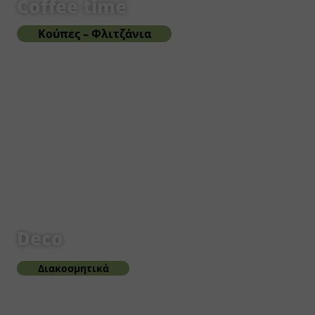
Coffee time
Κούπες – Φλιτζάνια
Deco
Διακοσμητικά