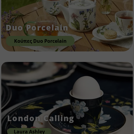
Duo Porcelain
Κούπες Duo Porcelain
London Calling
Laura Ashley