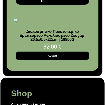
Διακοσμητικό Πολυεστερικό
Φ
Ερωτευμένο Αγκαλιασμένο Ζευγάρι
26.5x6.5x22cm | 19856G
φ36
kokki
32,00
€
Αγορά
Shop
Διακόσμηση Σπιτιού