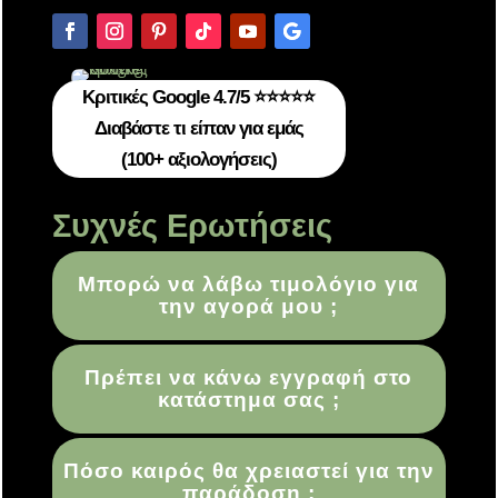
Κριτικές Google 4.7/5 ⭐⭐⭐⭐⭐
Διαβάστε τι είπαν για εμάς
(100+ αξιολογήσεις)
Συχνές Ερωτήσεις
Μπορώ να λάβω τιμολόγιο για
την αγορά μου ;
Πρέπει να κάνω εγγραφή στο
κατάστημα σας ;
Πόσο καιρός θα χρειαστεί για την
παράδοση ;