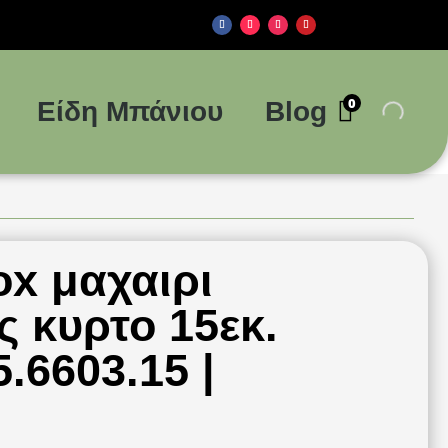
0
Είδη Μπάνιου
Blog
rox μαχαιρι
ς κυρτο 15εκ.
.6603.15 |