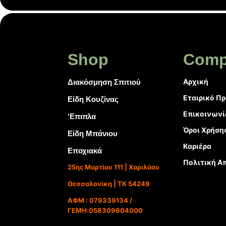
Shop
Comp
Αρχική
Διακόσμηση Σπιτιού
Εταιρικό Π
Είδη Κουζίνας
Επικοινωνί
‘Επιπλα
Όροι Χρήση
Είδη Μπάνιου
Καριέρα
Εποχιακά
Πολιτική Α
25ης Μαρτίου 111 | Χαριλάου
Θεσσαλονίκη | ΤΚ 54249
ΑΦΜ : 079339134 /
ΓΕΜΗ:058309604000