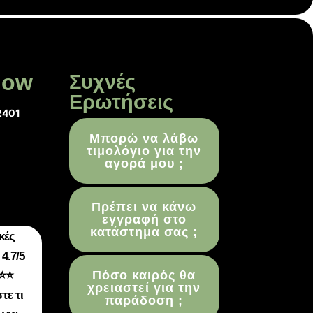
low
Συχνές
Ερωτήσεις
2401
Μπορώ να λάβω
τιμολόγιο για την
αγορά μου ;
Πρέπει να κάνω
εγγραφή στο
κατάστημα σας ;
κές
4.7/5
Πόσο καιρός θα
⭐⭐
χρειαστεί για την
τε τι
παράδοση ;