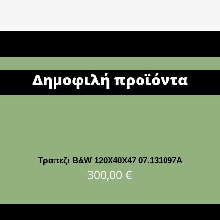
Δημοφιλή προϊόντα
Τραπεζι B&W 120Χ40Χ47 07.131097Α
300,00
€