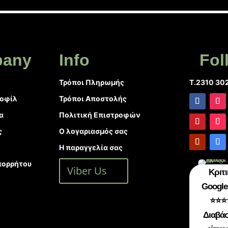
any
Info
Fol
Τρόποι Πληρωμής
T.2310 30
ροφίλ
Τρόποι Αποστολής
α
Πολιτική Επιστροφών
ς
Ο λογαριασμός σας
Η παραγγελία σας
πορρήτου
Viber Us
Κριτι
Google 
⭐⭐⭐
Διαβάσ