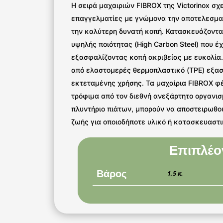
Η σειρά μαχαιριών FIBROX της Victorinox σ
επαγγελματίες με γνώμονα την αποτελεσματ
την καλύτερη δυνατή κοπή. Κατασκευάζοντα
υψηλής ποιότητας (High Carbon Steel) που 
εξασφαλίζοντας κοπή ακριβείας με ευκολία.
από ελαστομερές θερμοπλαστικό (TPE) εξασφ
εκτεταμένης χρήσης. Τα μαχαίρια FIBROX φ
τρόφιμα από τον διεθνή ανεξάρτητο οργανι
πλυντήριο πιάτων, μπορούν να αποστειρωθού
ζωής για οποιοδήποτε υλικό ή κατασκευαστ
Επιπλέο
Βάρος
1,5 κ.