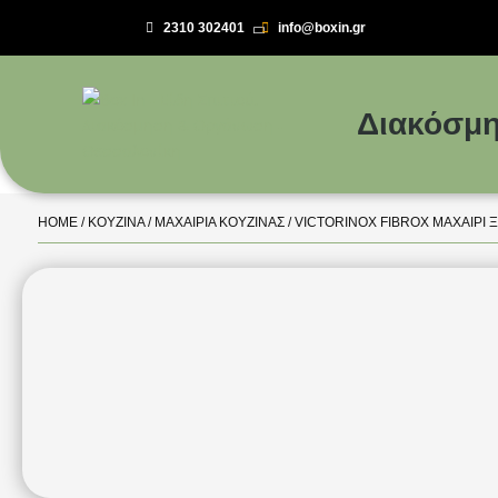
2310 302401
info@boxin.gr

Διακόσμη
HOME
/
ΚΟΥΖΊΝΑ
/
ΜΑΧΑΊΡΙΑ ΚΟΥΖΊΝΑΣ
/ VICTORINOX FIBROX ΜΑΧΑΙΡΙ Ξ