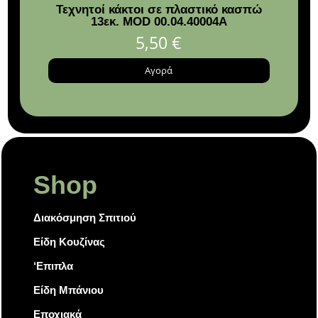
Τεχνητοί κάκτοι σε πλαστικό κασπώ
Κηρο
13εκ. MOD 00.04.40004A
5,50
€
Αγορά
Shop
Διακόσμηση Σπιτιού
Είδη Κουζίνας
‘Επιπλα
Είδη Μπάνιου
Εποχιακά