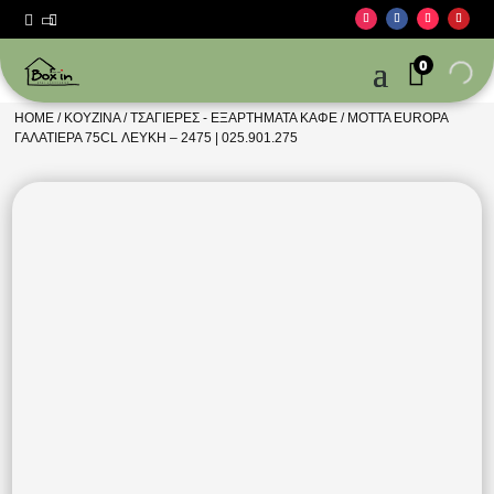



0
HOME
/
ΚΟΥΖΊΝΑ
/
ΤΣΑΓΙΈΡΕΣ - ΕΞΑΡΤΉΜΑΤΑ ΚΑΦΈ
/ MOTTA EUROPA
ΓΑΛΑΤΙΕΡΑ 75CL ΛΕΥΚΗ – 2475 | 025.901.275