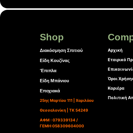
Shop
Comp
Αρχική
Διακόσμηση Σπιτιού
Εταιρικό Π
Είδη Κουζίνας
Επικοινωνί
‘Επιπλα
Όροι Χρήση
Είδη Μπάνιου
Καριέρα
Εποχιακά
Πολιτική Α
25ης Μαρτίου 111 | Χαριλάου
Θεσσαλονίκη | ΤΚ 54249
ΑΦΜ : 079339134 /
ΓΕΜΗ:058309604000