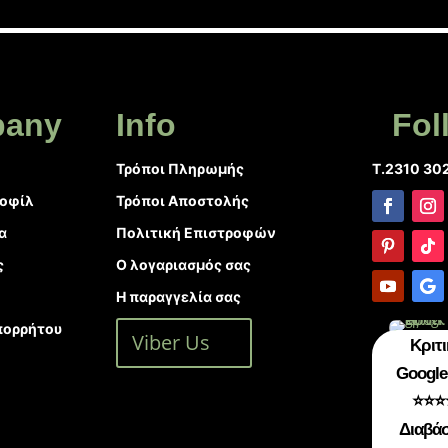
any
Info
Fol
Τρόποι Πληρωμής
T.2310 30
ροφίλ
Τρόποι Αποστολής
α
Πολιτική Επιστροφών
ς
Ο λογαριασμός σας
Η παραγγελία σας
πορρήτου
Viber Us
Κριτι
Google 
⭐⭐⭐
Διαβάσ