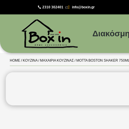
2310 302401
info@boxin.gr

Διακόσμη
HOME
/
ΚΟΥΖΊΝΑ
/
ΜΑΧΑΊΡΙΑ ΚΟΥΖΊΝΑΣ
/ MOTTA BOSTON SHAKER 750ML –