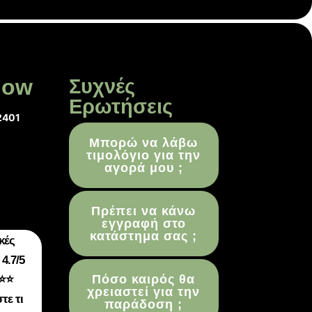
low
Συχνές
Ερωτήσεις
2401
Μπορώ να λάβω
τιμολόγιο για την
αγορά μου ;
Πρέπει να κάνω
εγγραφή στο
κατάστημα σας ;
κές
4.7/5
Πόσο καιρός θα
⭐⭐
χρειαστεί για την
τε τι
παράδοση ;