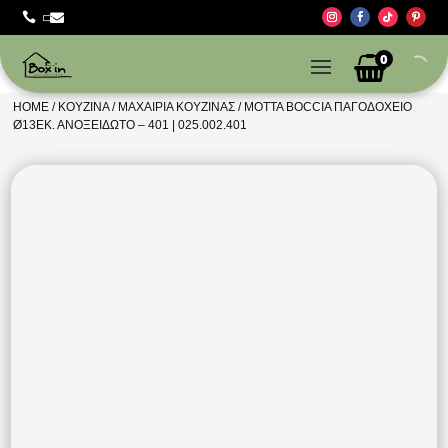



0
HOME
/
ΚΟΥΖΊΝΑ
/
ΜΑΧΑΊΡΙΑ ΚΟΥΖΊΝΑΣ
/ MOTTA BOCCIA ΠΑΓΟΔΟΧΕΙΟ
Ø13ΕΚ. ΑΝΟΞΕΙΔΩΤΟ – 401 | 025.002.401