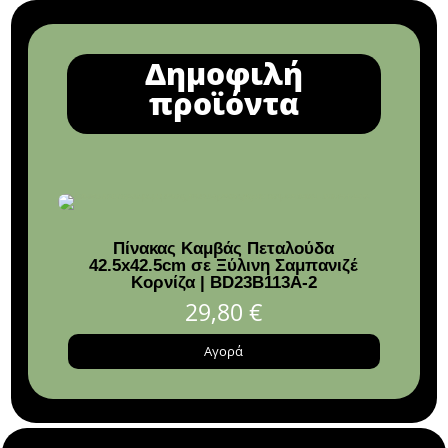
Δημοφιλή
προϊόντα
Πίνακας Καμβάς Πεταλούδα
Κερ
42.5x42.5cm σε Ξύλινη Σαμπανιζέ
Ρο
Κορνίζα | BD23B113A-2
Γι
29,80
€
Αγορά