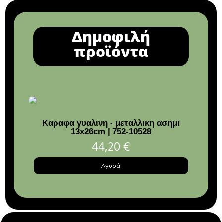
Δημοφιλή
προϊόντα
Καραφα γυαλινη - μεταλλικη ασημι
Duo 
13x26cm | 752-10528
Nat
44,20
€
Αγορά