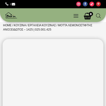



0
HOME
/
ΚΟΥΖΊΝΑ
/
ΕΡΓΑΛΕΊΑ ΚΟΥΖΊΝΑΣ
/ MOTTA ΛΕΜΟΝΟΣΤΙΦΤΗΣ
ΑΝΟΞΕΙΔΩΤΟΣ – 1425 | 025.001.425