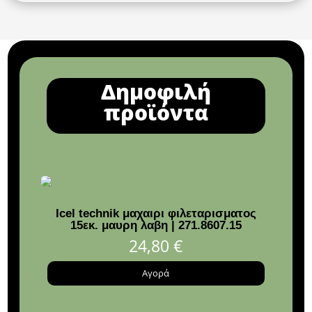
Δημοφιλή
προϊόντα
Icel technik μαχαιρι φιλεταρισματος
Κορ
15εκ. μαυρη λαβη | 271.8607.15
Λουλ
24,80
€
Αγορά