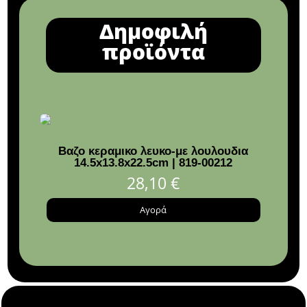
Δημοφιλή
προϊόντα
Βαζο κεραμικο λευκο-με λουλουδια
Ποτή
14.5x13.8x22.5cm | 819-00212
28,10
€
Αγορά