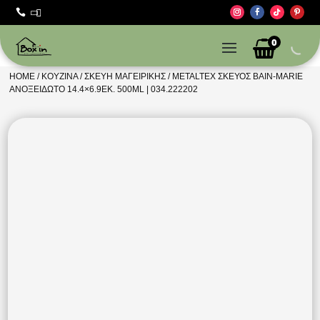



0
HOME
/
ΚΟΥΖΊΝΑ
/
ΣΚΕΎΗ ΜΑΓΕΙΡΙΚΉΣ
/ METALTEX ΣΚΕΥΟΣ BAIN-MARIE
ΑΝΟΞΕΙΔΩΤΟ 14.4×6.9ΕΚ. 500ML | 034.222202