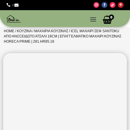



0
HOME
/
ΚΟΥΖΊΝΑ
/
ΜΑΧΑΊΡΙΑ ΚΟΥΖΊΝΑΣ
/ ICEL ΜΑΧΑΊΡΙ ΣΕΦ SANTOKU
ΑΠΌ ΑΝΟΞΕΊΔΩΤΟ ΑΤΣΆΛΙ 18CM | ΕΠΑΓΓΕΛΜΑΤΙΚΌ ΜΑΧΑΊΡΙ ΚΟΥΖΊΝΑΣ
HORECA PRIME | 281.HR85.18