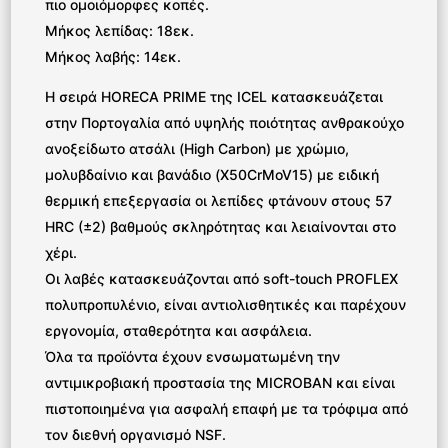
πιο ομοιόμορφες κοπές.
Μήκος λεπίδας: 18εκ.
Μήκος λαβής: 14εκ.
Η σειρά HORECA PRIME της ICEL κατασκευάζεται
στην Πορτογαλία από υψηλής ποιότητας ανθρακούχο
ανοξείδωτο ατσάλι (High Carbon) με χρώμιο,
μολυβδαίνιο και βανάδιο (X50CrMoV15) με ειδική
θερμική επεξεργασία οι λεπίδες φτάνουν στους 57
HRC (±2) βαθμούς σκληρότητας και λειαίνονται στο
χέρι.
Οι λαβές κατασκευάζονται από soft-touch PROFLEX
πολυπροπυλένιο, είναι αντιολισθητικές και παρέχουν
εργονομία, σταθερότητα και ασφάλεια.
Όλα τα προϊόντα έχουν ενσωματωμένη την
αντιμικροβιακή προστασία της MICROBAN και είναι
πιστοποιημένα για ασφαλή επαφή με τα τρόφιμα από
τον διεθνή οργανισμό NSF.