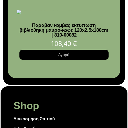
Παραβαν καμβας εκτυπωση
Φω
βιβλιοθηκη μαυρο-καφε 120x2.5x180cm
μετ
| 810-00082
406
χρυσο
108,40
€
Αγορά
Shop
Διακόσμηση Σπιτιού