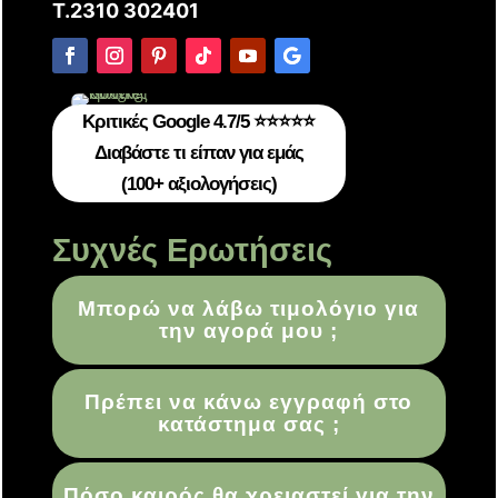
T.2310 302401
Κριτικές Google 4.7/5 ⭐⭐⭐⭐⭐
Διαβάστε τι είπαν για εμάς
(100+ αξιολογήσεις)
Συχνές Ερωτήσεις
Μπορώ να λάβω τιμολόγιο για
την αγορά μου ;
Πρέπει να κάνω εγγραφή στο
κατάστημα σας ;
Πόσο καιρός θα χρειαστεί για την