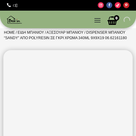



0
HOME
/
ΕΊΔΗ ΜΠΆΝΙΟΥ
/
ΑΞΕΣΟΥΆΡ ΜΠΆΝΙΟΥ
/ DISPENSER ΜΠΆΝΙΟΥ
“SANDY” ΑΠΌ POLYRESIN ΣΕ ΓΚΡΙ ΧΡΏΜΑ 340ML 9X9X19 06.62161180