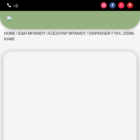



HOME
/
ΕΊΔΗ ΜΠΆΝΙΟΥ
/
ΑΞΕΣΟΥΆΡ ΜΠΆΝΙΟΥ
/ DISPENSER ΓΥΑΛ. 250ML
ΚΑΦΈ