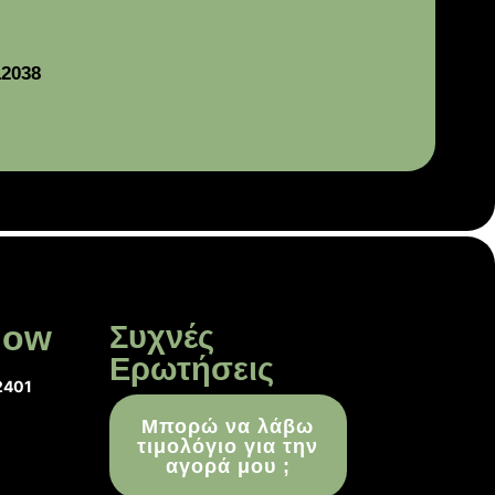
12038
low
Συχνές
Ερωτήσεις
2401
Μπορώ να λάβω
τιμολόγιο για την
αγορά μου ;