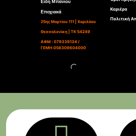
Είδη Μπάνιου
Καριέρα
Εποχιακά
Πολιτική Α
25ης Μαρτίου 111 | Χαριλάου
Θεσσαλονίκη | ΤΚ 54249
ΑΦΜ : 079339134 /
ΓΕΜΗ:058309604000