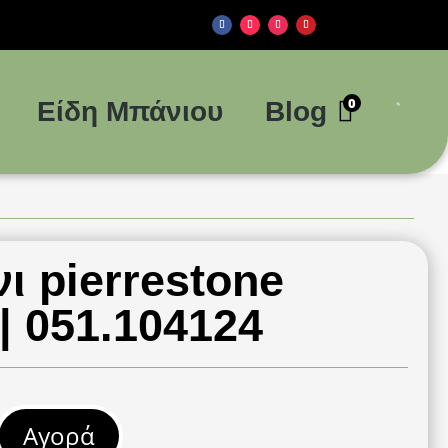
0
Είδη Μπάνιου
Blog
νι pierrestone
| 051.104124
Αγορά