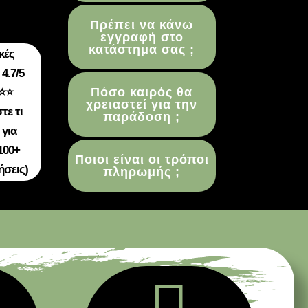
Πρέπει να κάνω
εγγραφή στο
κατάστημα σας ;
κές
4.7/5
Πόσο καιρός θα
⭐⭐
χρειαστεί για την
τε τι
παράδοση ;
 για
100+
Ποιοι είναι οι τρόποι
ήσεις)
πληρωμής ;