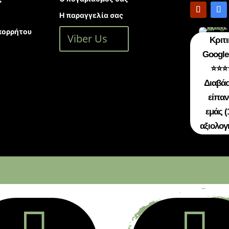
Η παραγγελία σας
πορρήτου
Viber Us
Κριτι
Google 
⭐⭐⭐
Διαβάσ
είπαν
εμάς (
αξιολογ