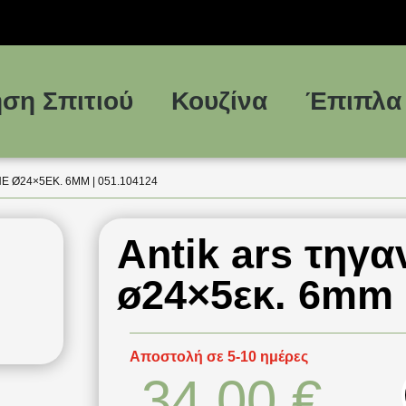
ση Σπιτιού
Κουζίνα
Έπιπλα
E Ø24×5ΕΚ. 6MM | 051.104124
Antik ars τηγα
ø24×5εκ. 6mm 
Αποστολή σε 5-10 ημέρες
34,00
€