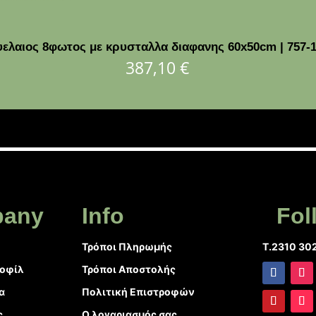
ελαιος 8φωτος με κρυσταλλα διαφανης 60x50cm | 757-
387,10
€
any
Info
Fol
Τρόποι Πληρωμής
T.2310 30
ροφίλ
Τρόποι Αποστολής
α
Πολιτική Επιστροφών
ς
Ο λογαριασμός σας