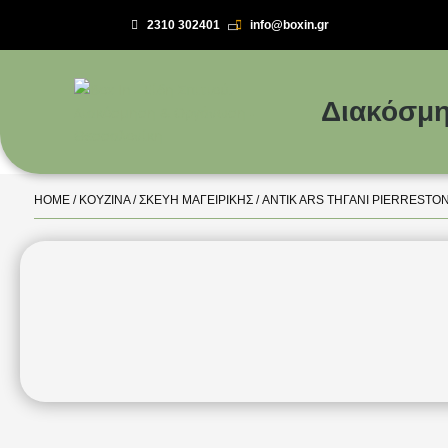
2310 302401
info@boxin.gr

Διακόσμη
HOME
/
ΚΟΥΖΊΝΑ
/
ΣΚΕΎΗ ΜΑΓΕΙΡΙΚΉΣ
/ ANTIK ARS ΤΗΓΑΝΙ PIERRESTON