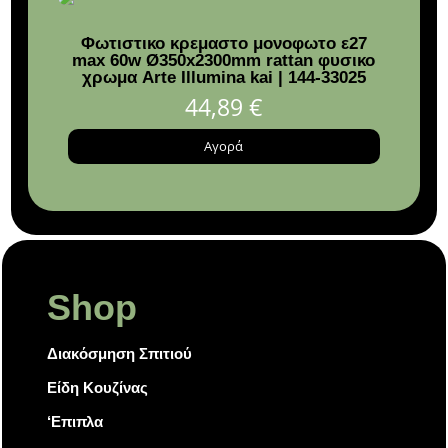
Φωτιστικο κρεμαστο μονοφωτο ε27
Χρισ
max 60w Ø350x2300mm rattan φυσικο
από 
χρωμα Arte Illumina kai | 144-33025
44,89
€
Αγορά
Shop
Διακόσμηση Σπιτιού
Είδη Κουζίνας
‘Επιπλα