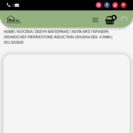



0
HOME
/
ΚΟΥΖΊΝΑ
/
ΣΚΕΎΗ ΜΑΓΕΙΡΙΚΉΣ
/ ANTIK ARS ΓΚΡΙΛΙΕΡΑ
GRANDCHEF PIERRESTONE INDUCTION 28X28X4.5ΕΚ. 4.5MM |
051.502828