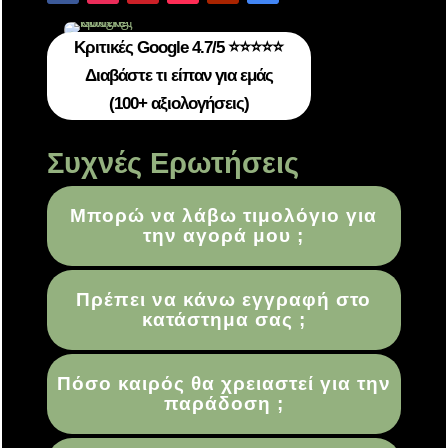
Κριτικές Google 4.7/5 ⭐⭐⭐⭐⭐
Διαβάστε τι είπαν για εμάς
(100+ αξιολογήσεις)
Συχνές Ερωτήσεις
Μπορώ να λάβω τιμολόγιο για
την αγορά μου ;
Πρέπει να κάνω εγγραφή στο
κατάστημα σας ;
Πόσο καιρός θα χρειαστεί για την
παράδοση ;