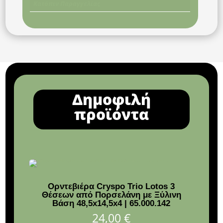
Κατόπιν Παραγγελίας
Δημοφιλή
προϊόντα
Ορντεβιέρα Cryspo Trio Lotos 3
Π
Θέσεων από Πορσελάνη με Ξύλινη
Βάση 48,5x14,5x4 | 65.000.142
24,00
€