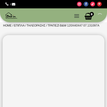



0
HOME
/
ΈΠΙΠΛΑ
/
ΤΗΛΕΌΡΑΣΗΣ
/ ΤΡΑΠΕΖΙ B&W 120Χ40Χ47 07.131097Α