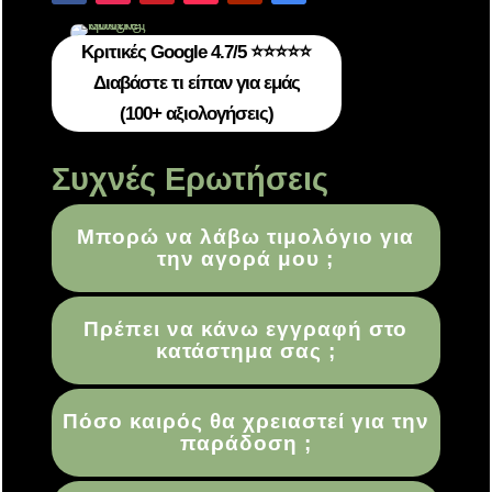
Κριτικές Google 4.7/5 ⭐⭐⭐⭐⭐
Διαβάστε τι είπαν για εμάς
(100+ αξιολογήσεις)
Συχνές Ερωτήσεις
Μπορώ να λάβω τιμολόγιο για
την αγορά μου ;
Πρέπει να κάνω εγγραφή στο
κατάστημα σας ;
Πόσο καιρός θα χρειαστεί για την
παράδοση ;