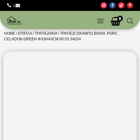



0
HOME
/
ΈΠΙΠΛΑ
/
ΤΡΑΠΕΖΆΚΙΑ
/ ΤΡΑΠΈΖΙ /ΣΚΑΜΠΩ ΒΟΗΘ. PORC.
CELADON GREEN Φ33Η43CM 00.03.34024