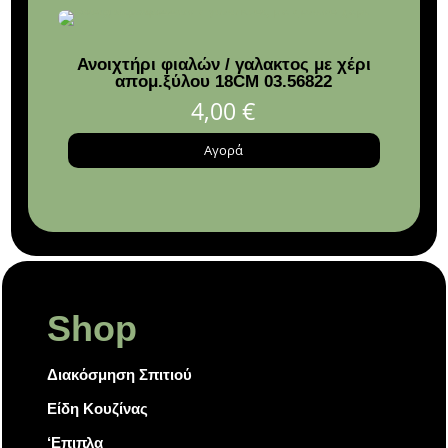
Ανοιχτήρι φιαλών / γαλακτος με χέρι
απομ.ξύλου 18CM 03.56822
ανοξ
4,00
€
Αγορά
Shop
Διακόσμηση Σπιτιού
Είδη Κουζίνας
‘Επιπλα