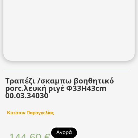
Τραπέζι /σκαμπω βοηθητικό
porc.λευκή ριγέ Φ33Η43cm
00.03.34030
Κατόπιν Παραγγελίας
Αγορά
144,60
€