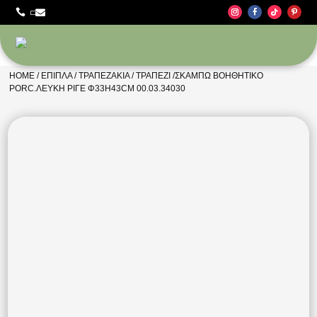



HOME
/
ΈΠΙΠΛΑ
/
ΤΡΑΠΕΖΆΚΙΑ
/ ΤΡΑΠΈΖΙ /ΣΚΑΜΠΩ ΒΟΗΘΗΤΙΚΌ
PORC.ΛΕΥΚΉ ΡΙΓΈ Φ33Η43CM 00.03.34030