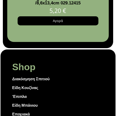
/8,6x13,4cm 029.12415
& Χ
5,20
€
Αγορά
Shop
Διακόσμηση Σπιτιού
Είδη Κουζίνας
‘Επιπλα
Είδη Μπάνιου
Εποχιακά