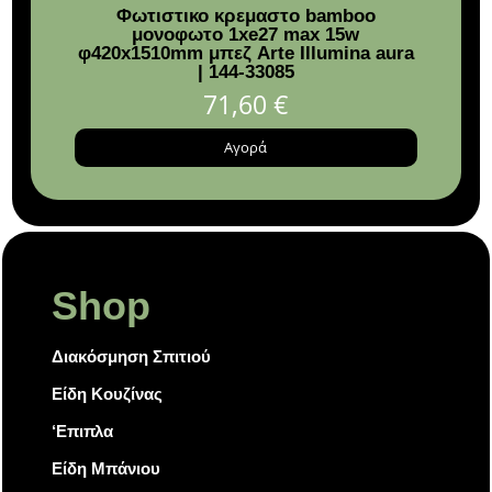
Φωτιστικο κρεμαστο bamboo
Σετ 
μονοφωτο 1xe27 max 15w
σε
φ420x1510mm μπεζ Arte Illumina aura
| 144-33085
71,60
€
Αγορά
Shop
Διακόσμηση Σπιτιού
Είδη Κουζίνας
‘Επιπλα
Είδη Μπάνιου