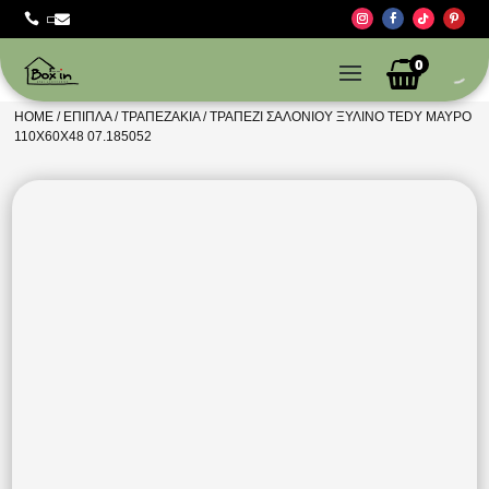



0
HOME
/
ΈΠΙΠΛΑ
/
ΤΡΑΠΕΖΆΚΙΑ
/ ΤΡΑΠΈΖΙ ΣΑΛΟΝΙΟΎ ΞΎΛΙΝΟ TEDY ΜΑΎΡΟ
110Χ60Χ48 07.185052