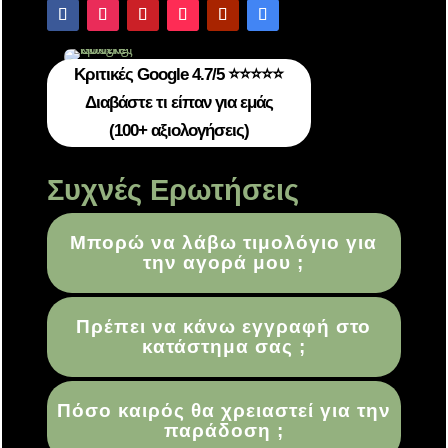
Κριτικές Google 4.7/5 ⭐⭐⭐⭐⭐
Διαβάστε τι είπαν για εμάς
(100+ αξιολογήσεις)
Συχνές Ερωτήσεις
Μπορώ να λάβω τιμολόγιο για
την αγορά μου ;
Πρέπει να κάνω εγγραφή στο
κατάστημα σας ;
Πόσο καιρός θα χρειαστεί για την
παράδοση ;