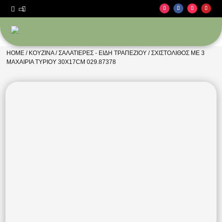



HOME
/
ΚΟΥΖΊΝΑ
/
ΣΑΛΑΤΙΈΡΕΣ - ΕΊΔΗ ΤΡΑΠΕΖΙΟΎ
/ ΣΧΙΣΤΌΛΙΘΟΣ ΜΕ 3
ΜΑΧΑΊΡΙΑ ΤΥΡΙΟΎ 30X17CM 029.87378