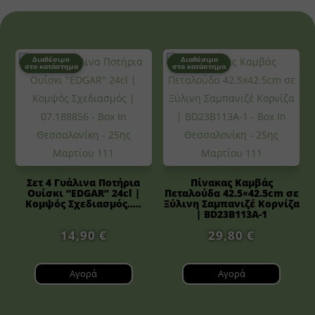
Διαθέσιμο
Διαθέσιμο
στο κατάστημα
στο κατάστημα
Σετ 4 Γυάλινα Ποτήρια
Πίνακας Καμβάς
Ουίσκι “EDGAR” 24cl |
Πεταλούδα 42.5×42.5cm σε
Κομψός Σχεδιασμός.....
Ξύλινη Σαμπανιζέ Κορνίζα
| BD23B113A-1
14,90
€
29,80
€
Αγορά
Αγορά