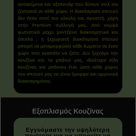
αντικείμενα και αξεσουάρ που δίνουν στιλ και
ζεστασιά σε κάθε χώρο. Η διακόσμηση σπιτιού
δεν ήταν ποτέ πιο εύκολη και προσιτή, χάρη
στην Premium συλλογή μας. Από κομψά
φωτιστικά μέχρι μοντέρνα διακοσμητικά και
έπιπλα , η ξεχωριστή διακόσμηση σπιτιού
μπορεί να μεταμορφώσει κάθε δωμάτιο σε έναν
χώρο που αγαπάτε να ζείτε. Δεν ξεχνάμε την
κουζίνα και το μπάνιο μας, ιδιαίτερα είδη
κουζίνας και μπάνιου έτσι ώστε κάθε χώρος
του σπιτιού μας να είναι όμορφα και αρμονικά
διακοσμημένος.
Εξοπλισμός Κουζίνας
Εγγυόμαστε την υψηλότερη
ποιότητα για να μπορείτε να