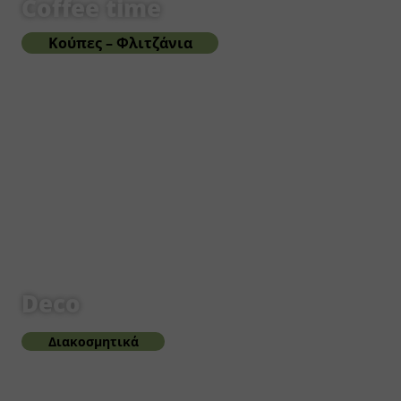
Coffee time
Κούπες – Φλιτζάνια
Deco
Διακοσμητικά