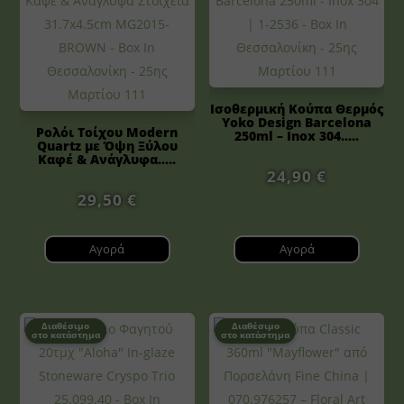
Ισοθερμική Κούπα Θερμός
Yoko Design Barcelona
Ρολόι Τοίχου Modern
250ml – Inox 304.....
Quartz με Όψη Ξύλου
Καφέ & Ανάγλυφα.....
24,90
€
29,50
€
Αγορά
Αγορά
Διαθέσιμο
Διαθέσιμο
στο κατάστημα
στο κατάστημα