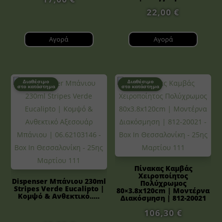
22,00
€
Αγορά
Αγορά
Διαθέσιμο
Διαθέσιμο
στο κατάστημα
στο κατάστημα
Πίνακας Καμβάς
Χειροποίητος
Dispenser Μπάνιου 230ml
Πολύχρωμος
Stripes Verde Eucalipto |
80×3.8x120cm | Μοντέρνα
Κομψό & Ανθεκτικό.....
Διακόσμηση | 812-20021
106,30
€