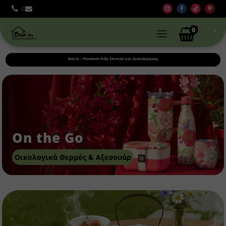



0
Box in – Premium Είδη Σπιτιού και Διακόσμησης
On the Go
Οικολογικά Θερμός & Αξεσουάρ