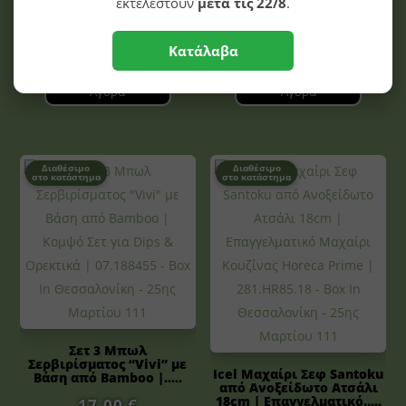
εκτελεστούν
μετά τις 22/8
.
19,20
€
Κατάλαβα
Αγορά
Αγορά
Διαθέσιμο
Διαθέσιμο
στο κατάστημα
στο κατάστημα
Σετ 3 Μπωλ
Σερβιρίσματος “Vivi” με
Icel Μαχαίρι Σεφ Santoku
Βάση από Bamboo |.....
από Ανοξείδωτο Ατσάλι
18cm | Επαγγελματικό.....
17,00
€