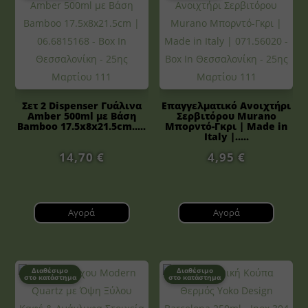
Σετ 2 Dispenser Γυάλινα
Επαγγελματικό Ανοιχτήρι
Amber 500ml με Βάση
Σερβιτόρου Murano
Bamboo 17.5x8x21.5cm.....
Μπορντό-Γκρι | Made in
Italy |.....
14,70
€
4,95
€
Αγορά
Αγορά
Διαθέσιμο
Διαθέσιμο
στο κατάστημα
στο κατάστημα