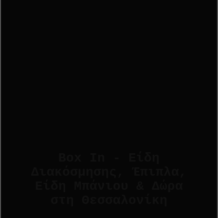
Box In - Είδη
Διακόσμησης, Έπιπλα,
Είδη Μπάνιου & Δώρα
στη Θεσσαλονίκη