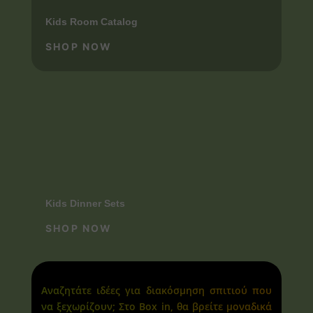
Kids Room Catalog
SHOP NOW
Kids Dinner Sets
SHOP NOW
Αναζητάτε ιδέες για διακόσμηση σπιτιού που
να ξεχωρίζουν; Στο Box in, θα βρείτε μοναδικά