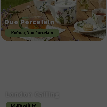
Duo Porcelain
Κούπες Duo Porcelain
London Calling
Laura Ashley