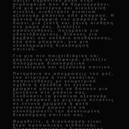
παίζει σημαντικό ρόλο στην
ατμόσφαιρα που θα δημιουργήσει.
Για μια μοντέρνα και οικολογική
πινελιά, υιοθετήστε
premium
αξεσουάρ μπάνιου από μπαμπού
. Η
φυσική ομορφιά του μπαμπού θα
δώσει μια ζεστή και γήινη αίσθηση
στο χώρο σας. Διαλέξτε
σαπουνοθήκες, ποτηράκια για
οδοντόβουρτσες, δίσκους για
βαμβάκι και καλάθια αποθήκευσης
,
όλα από μπαμπού, για μια
ολοκληρωμένη
διακόσμηση
σπιτιού
.
Για μια πιο παιχνιδιάρικη και
χαρούμενη ατμόσφαιρα, επιλέξτε
πολύχρωμα
διακοσμητικά
αντικείμενα και αξεσουάρ σπιτιού
.
Ποτηράκια σε αποχρώσεις του ροζ,
του κίτρινου ή του γαλάζιου,
σαπουνοθήκες με γεωμετρικά
σχέδια ή καλάθια σε έντονα
χρώματα μπορούν να δώσουν μια
ζωντάνια στο μπάνιο σας.
Συνδυάστε τα
premium αξεσουάρ
από μπαμπού
με ριχτάρια πετσέτες
σε έντονα χρώματα ή φυτά
εσωτερικού χώρου για να
ολοκληρώσετε την
ανανεωμένη
διακόσμηση σπιτιού
σας.
Θυμηθείτε, η διακόσμηση είναι
θέμα προσωπικής αισθητικής.
Πειραματιστείτε με διαφορετικά