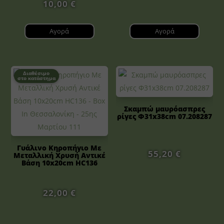
10,00
€
Αγορά
Αγορά
Διαθέσιμο
στο κατάστημα
Σκαμπώ μαυρόασπρες
ρίγες Φ31x38cm 07.208287
Γυάλινο Κηροπήγιο Με
55,20
€
Μεταλλική Χρυσή Αντικέ
Βάση 10x20cm HC136
22,00
€