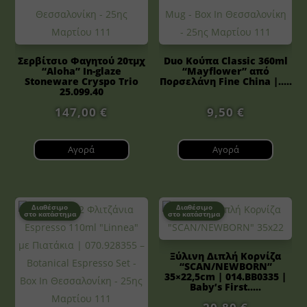
Σερβίτσιο Φαγητού 20τμχ
Duo Κούπα Classic 360ml
“Aloha” In-glaze
“Mayflower” από
Stoneware Cryspo Trio
Πορσελάνη Fine China |.....
25.099.40
147,00
€
9,50
€
Αγορά
Αγορά
Διαθέσιμο
Διαθέσιμο
στο κατάστημα
στο κατάστημα
Ξύλινη Διπλή Κορνίζα
“SCAN/NEWBORN”
35×22,5cm | 014.BB0335 |
Baby’s First.....