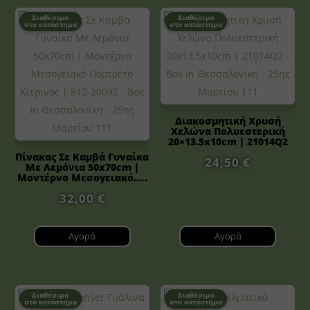
Διαθέσιμο
Διαθέσιμο
στο κατάστημα
στο κατάστημα
Διακοσμητική Χρυσή
Χελώνα Πολυεστερική
20×13.5x10cm | 21014Q2
Πίνακας Σε Καμβά Γυναίκα
24,50
€
Με Λεμόνια 50x70cm |
Μοντέρνο Μεσογειακό.....
32,00
€
Αγορά
Αγορά
Διαθέσιμο
Διαθέσιμο
στο κατάστημα
στο κατάστημα