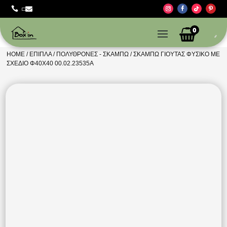



0
HOME
/
ΈΠΙΠΛΑ
/
ΠΟΛΥΘΡΌΝΕΣ - ΣΚΑΜΠΏ
/ ΣΚΑΜΠΏ ΓΙΟΎΤΑΣ ΦΥΣΙΚΌ ΜΕ
ΣΧΈΔΙΟ Φ40Χ40 00.02.23535A