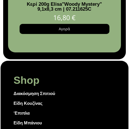
Κερί 200g Elisa"Woody Mystery"
9,1x8,3 cm | 07.211625C
φ5
16,80
€
Αγορά
Shop
Διακόσμηση Σπιτιού
Είδη Κουζίνας
‘Επιπλα
Είδη Μπάνιου