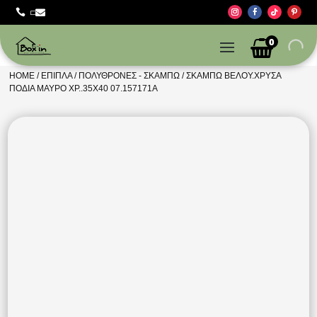



0
HOME
/
ΈΠΙΠΛΑ
/
ΠΟΛΥΘΡΌΝΕΣ - ΣΚΑΜΠΏ
/ ΣΚΑΜΠΏ ΒΕΛΟΥ.ΧΡΥΣΆ
ΠΌΔΙΑ ΜΑΎΡΟ ΧΡ..35Χ40 07.157171A