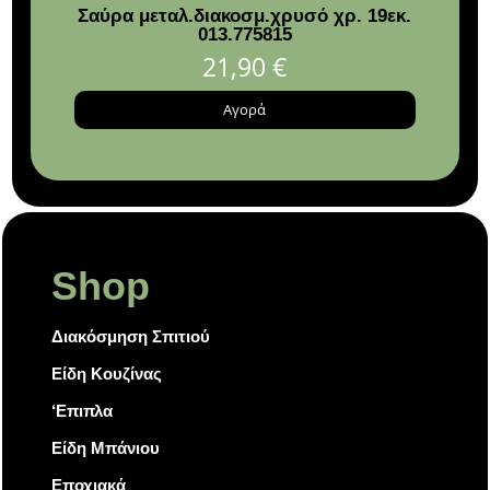
Σαύρα μεταλ.διακοσμ.χρυσό χρ. 19εκ.
Χρισ
013.775815
απ
21,90
€
Αγορά
Shop
Διακόσμηση Σπιτιού
Είδη Κουζίνας
‘Επιπλα
Είδη Μπάνιου
Εποχιακά