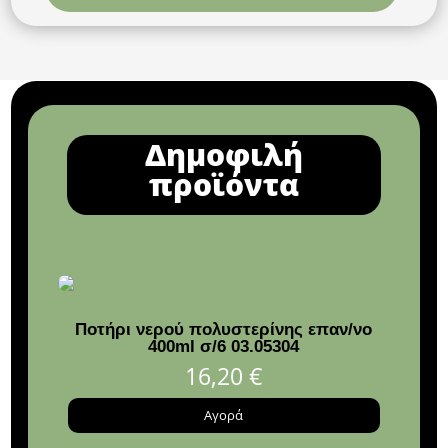
Δημοφιλή
προϊόντα
Ποτήρι νερού πολυστερίνης επαν/νο
Ποδό
400ml σ/6 03.05304
16,20
€
Αγορά