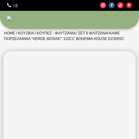



HOME
/
ΚΟΥΖΊΝΑ
/
ΚΟΎΠΕΣ - ΦΛΥΤΖΆΝΙΑ
/ ΣΕΤ 6 ΦΛΙΤΖΆΝΙΑ ΚΑΦΈ
ΠΟΡΣΕΛΆΝΙΝΑ “VERDE MOSAIC” 110CC BOHEMIA HOUSE D23005C