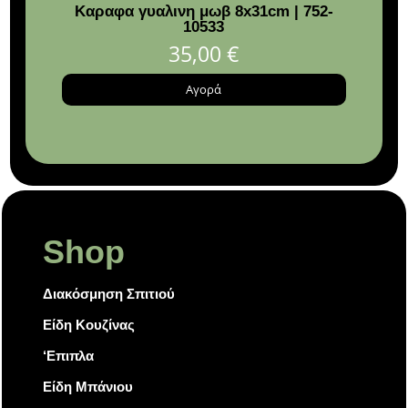
Καραφα γυαλινη μωβ 8x31cm | 752-
Icel
10533
15
35,00
€
Αγορά
Shop
Διακόσμηση Σπιτιού
Είδη Κουζίνας
‘Επιπλα
Είδη Μπάνιου