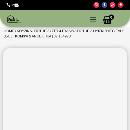



0
HOME
/
ΚΟΥΖΊΝΑ
/
ΠΟΤΉΡΙΑ
/ ΣΕΤ 4 ΓΥΆΛΙΝΑ ΠΟΤΉΡΙΑ ΟΥΊΣΚΙ “DIEG’EAU”
35CL | ΚΟΜΨΆ & ΑΝΘΕΚΤΙΚΆ | 07.154973