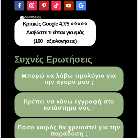
Κριτικές Google 4.7/5 ⭐⭐⭐⭐⭐
Διαβάστε τι είπαν για εμάς
(100+ αξιολογήσεις)
Συχνές Ερωτήσεις
Μπορώ να λάβω τιμολόγιο για
την αγορά μου ;
Πρέπει να κάνω εγγραφή στο
κατάστημα σας ;
Πόσο καιρός θα χρειαστεί για την
παράδοση ;