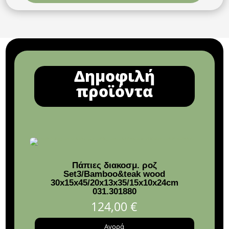
Δημοφιλή
προϊόντα
Πάπιες διακοσμ. ροζ
Κηρο
Set3/Bamboo&teak wood
30x15x45/20x13x35/15x10x24cm
031.301880
124,00
€
Αγορά