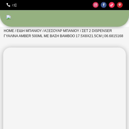



HOME
/
ΕΊΔΗ ΜΠΆΝΙΟΥ
/
ΑΞΕΣΟΥΆΡ ΜΠΆΝΙΟΥ
/ ΣΕΤ 2 DISPENSER
ΓΥΆΛΙΝΑ AMBER 500ML ΜΕ ΒΆΣΗ BAMBOO 17.5X8X21.5CM | 06.6815168