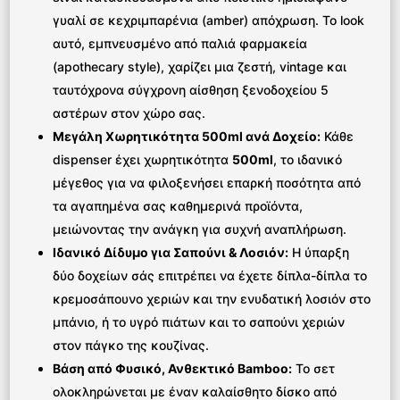
γυαλί σε κεχριμπαρένια (amber) απόχρωση. Το look
αυτό, εμπνευσμένο από παλιά φαρμακεία
(apothecary style), χαρίζει μια ζεστή, vintage και
ταυτόχρονα σύγχρονη αίσθηση ξενοδοχείου 5
αστέρων στον χώρο σας.
Μεγάλη Χωρητικότητα 500ml ανά Δοχείο:
Κάθε
dispenser έχει χωρητικότητα
500ml
, το ιδανικό
μέγεθος για να φιλοξενήσει επαρκή ποσότητα από
τα αγαπημένα σας καθημερινά προϊόντα,
μειώνοντας την ανάγκη για συχνή αναπλήρωση.
Ιδανικό Δίδυμο για Σαπούνι & Λοσιόν:
Η ύπαρξη
δύο δοχείων σάς επιτρέπει να έχετε δίπλα-δίπλα το
κρεμοσάπουνο χεριών και την ενυδατική λοσιόν στο
μπάνιο, ή το υγρό πιάτων και το σαπούνι χεριών
στον πάγκο της κουζίνας.
Βάση από Φυσικό, Ανθεκτικό Bamboo:
Το σετ
ολοκληρώνεται με έναν καλαίσθητο δίσκο από