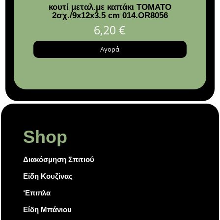
κουτί μεταλ.με καπάκι TOMATO
Ρο
2σχ./9x12x3.5 cm 014.OR8056
6,20
€
Αγορά
Shop
Διακόσμηση Σπιτιού
Είδη Κουζίνας
‘Επιπλα
Είδη Μπάνιου