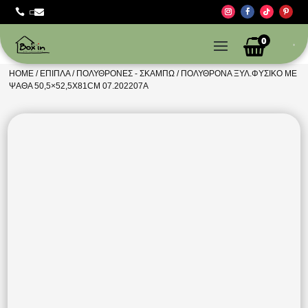



0
HOME
/
ΈΠΙΠΛΑ
/
ΠΟΛΥΘΡΌΝΕΣ - ΣΚΑΜΠΏ
/ ΠΟΛΥΘΡΌΝΑ ΞΥΛ.ΦΥΣΙΚΌ ΜΕ
ΨΆΘΑ 50,5×52,5X81CM 07.202207A