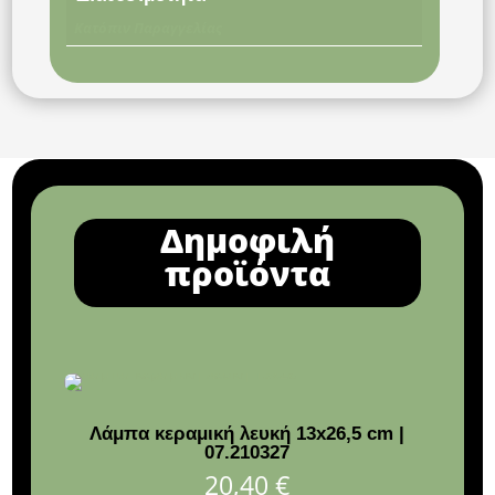
Κατόπιν Παραγγελίας
Δημοφιλή
προϊόντα
Λάμπα κεραμική λευκή 13x26,5 cm |
Αυγο
07.210327
20,40
€