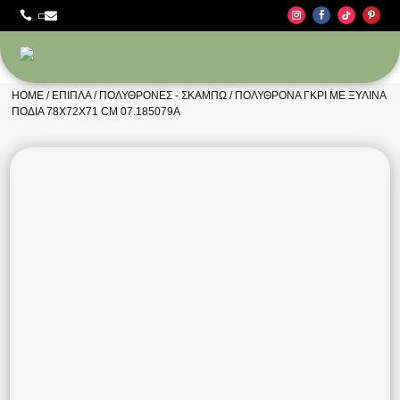



HOME
/
ΈΠΙΠΛΑ
/
ΠΟΛΥΘΡΌΝΕΣ - ΣΚΑΜΠΏ
/ ΠΟΛΥΘΡΌΝΑ ΓΚΡΙ ΜΕ ΞΎΛΙΝΑ
ΠΌΔΙΑ 78X72X71 CM 07.185079A