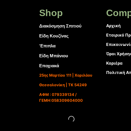
Shop
Comp
Αρχική
Διακόσμηση Σπιτιού
Εταιρικό Π
Είδη Κουζίνας
Επικοινωνί
‘Επιπλα
Όροι Χρήση
Είδη Μπάνιου
Καριέρα
Εποχιακά
Πολιτική Α
25ης Μαρτίου 111 | Χαριλάου
Θεσσαλονίκη | ΤΚ 54249
ΑΦΜ : 079339134 /
ΓΕΜΗ:058309604000