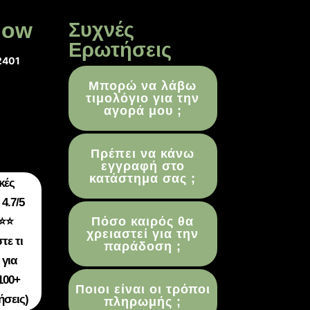
low
Συχνές
Ερωτήσεις
2401
Μπορώ να λάβω
τιμολόγιο για την
αγορά μου ;
Πρέπει να κάνω
εγγραφή στο
κατάστημα σας ;
κές
4.7/5
Πόσο καιρός θα
⭐⭐
χρειαστεί για την
τε τι
παράδοση ;
 για
100+
Ποιοι είναι οι τρόποι
ήσεις)
πληρωμής ;