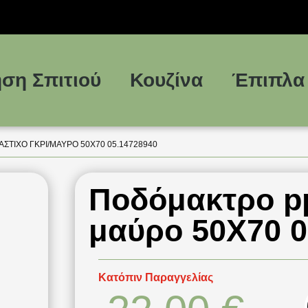
ση Σπιτιού
Κουζίνα
Έπιπλα
ΣΤΙΧΟ ΓΚΡΙ/ΜΑΎΡΟ 50Χ70 05.14728940
Ποδόμακτρο pp
μαύρο 50Χ70 0
Κατόπιν Παραγγελίας