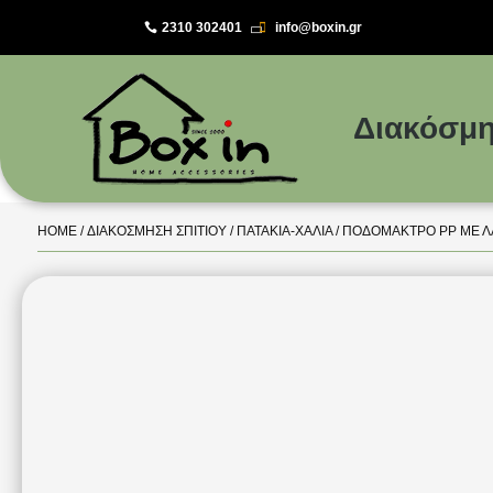
2310 302401
info@boxin.gr

Διακόσμη
HOME
/
ΔΙΑΚΌΣΜΗΣΗ ΣΠΙΤΙΟΎ
/
ΠΑΤΆΚΙΑ-ΧΑΛΙΆ
/ ΠΟΔΌΜΑΚΤΡΟ PP ΜΕ ΛΆ