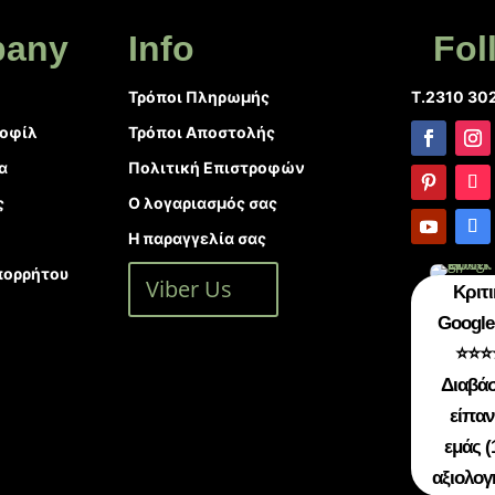
any
Info
Fol
Τρόποι Πληρωμής
T.2310 30
ροφίλ
Τρόποι Αποστολής
α
Πολιτική Επιστροφών
ς
Ο λογαριασμός σας
Η παραγγελία σας
πορρήτου
Viber Us
Κριτι
Google 
⭐⭐⭐
Διαβάσ
είπαν
εμάς (
αξιολογ