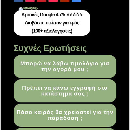
Κριτικές Google 4.7/5 ⭐⭐⭐⭐⭐
Διαβάστε τι είπαν για εμάς
(100+ αξιολογήσεις)
Συχνές Ερωτήσεις
Μπορώ να λάβω τιμολόγιο για
την αγορά μου ;
Πρέπει να κάνω εγγραφή στο
κατάστημα σας ;
Πόσο καιρός θα χρειαστεί για την
παράδοση ;