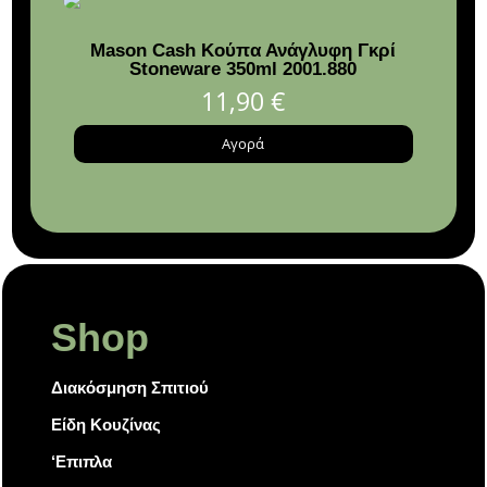
Mason Cash Κούπα Ανάγλυφη Γκρί
Φωτ
Stoneware 350ml 2001.880
φ
11,90
€
Αγορά
Shop
Διακόσμηση Σπιτιού
Είδη Κουζίνας
‘Επιπλα