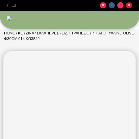



HOME
/
ΚΟΥΖΊΝΑ
/
ΣΑΛΑΤΙΈΡΕΣ - ΕΊΔΗ ΤΡΑΠΕΖΙΟΎ
/ ΠΙΆΤΟ ΓΥΆΛΙΝΟ OLIVE
Φ30CM 014.KG3849