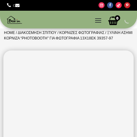



0
HOME
/
ΔΙΑΚΌΣΜΗΣΗ ΣΠΙΤΙΟΎ
/
ΚΟΡΝΊΖΕΣ ΦΩΤΟΓΡΑΦΊΑΣ
/ ΞΎΛΙΝΗ ΑΣΗΜΊ
ΚΟΡΝΊΖΑ “PHOTOBOOTH” ΓΙΑ ΦΩΤΟΓΡΑΦΊΑ 13X18ΕΚ 39357-97