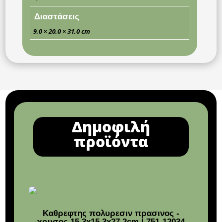
Διαστάσεις
9,0 × 20,0 × 31,0 cm
Δημοφιλή
προϊόντα
Καθρεφτης πολυρεσιν πρασινος -
Κά
χρυσος 15.3x15.3x27.2cm | 751-12034
14