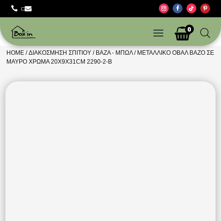



0
HOME
/
ΔΙΑΚΌΣΜΗΣΗ ΣΠΙΤΙΟΎ
/
ΒΆΖΑ - ΜΠΩΛ
/ ΜΕΤΑΛΛΙΚΌ ΟΒΑΛ ΒΆΖΟ ΣΕ
ΜΑΎΡΟ ΧΡΏΜΑ 20X9X31CM 2290-2-B