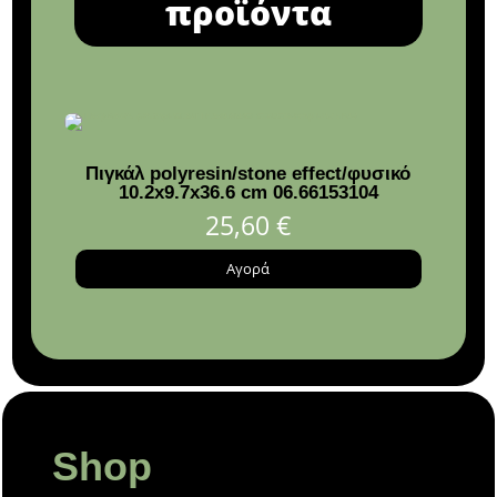
προϊόντα
Πιγκάλ polyresin/stone effect/φυσικό
Απλ
10.2x9.7x36.6 cm 06.66153104
max8
χρυσο
25,60
€
Αγορά
Shop