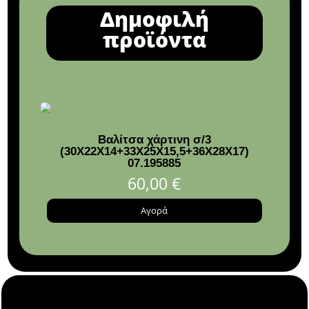
Δημοφιλή
προϊόντα
Βαλίτσα χάρτινη σ/3
Ξύλι
(30Χ22Χ14+33Χ25Χ15,5+36Χ28Χ17)
13.
07.195885
60,00
€
Αγορά