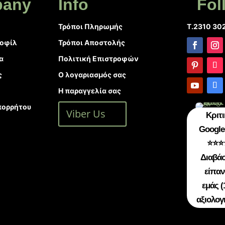
any
Info
Fol
Τρόποι Πληρωμής
T.2310 30
ροφίλ
Τρόποι Αποστολής
α
Πολιτική Επιστροφών
ς
Ο λογαριασμός σας
Η παραγγελία σας
πορρήτου
Viber Us
Κριτι
Google 
⭐⭐⭐
Διαβάσ
είπαν
εμάς (
αξιολογ