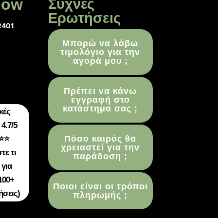
low
Συχνές
Ερωτήσεις
2401
Μπορώ να λάβω
τιμολόγιο για την
αγορά μου ;
Πρέπει να κάνω
εγγραφή στο
κατάστημα σας ;
κές
4.7/5
Πόσο καιρός θα
⭐⭐
χρειαστεί για την
τε τι
παράδοση ;
 για
100+
Ποιοι είναι οι τρόποι
ήσεις)
πληρωμής ;