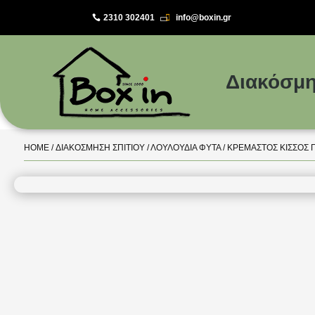
2310 302401
info@boxin.gr

Διακόσμη
HOME
/
ΔΙΑΚΌΣΜΗΣΗ ΣΠΙΤΙΟΎ
/
ΛΟΥΛΟΎΔΙΑ ΦΥΤΆ
/ ΚΡΕΜΑΣΤΌΣ ΚΙΣΣΌΣ Π