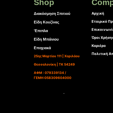
Shop
Comp
Αρχική
Διακόσμηση Σπιτιού
Εταιρικό Π
Είδη Κουζίνας
Επικοινωνί
‘Επιπλα
Όροι Χρήση
Είδη Μπάνιου
Καριέρα
Εποχιακά
Πολιτική Α
25ης Μαρτίου 111 | Χαριλάου
Θεσσαλονίκη | ΤΚ 54249
ΑΦΜ : 079339134 /
ΓΕΜΗ:058309604000