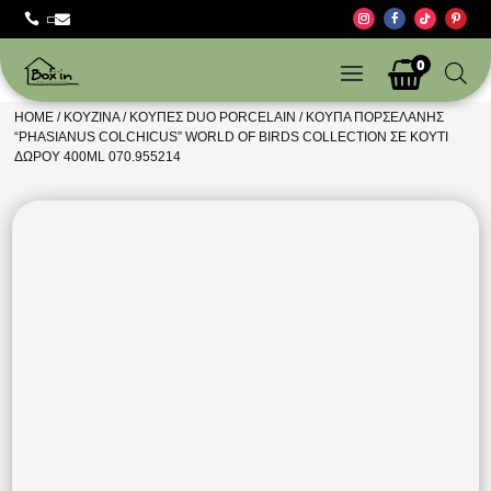



0
HOME
/
ΚΟΥΖΊΝΑ
/
ΚΟΎΠΕΣ DUO PORCELAIN
/ ΚΟΎΠΑ ΠΟΡΣΕΛΆΝΗΣ
“PHASIANUS COLCHICUS” WORLD OF BIRDS COLLECTION ΣΕ ΚΟΥΤΊ
ΔΏΡΟΥ 400ML 070.955214