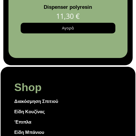
Dispenser polyresin
West
11,30
€
Αγορά
Shop
Διακόσμηση Σπιτιού
Είδη Κουζίνας
‘Επιπλα
Είδη Μπάνιου