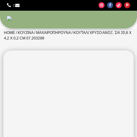



HOME
/
ΚΟΥΖΊΝΑ
/
ΜΑΧΑΙΡΟΠΉΡΟΥΝΑ
/ ΚΟΥΤΆΛΙ ΧΡΥΣΌ ΑΝΟΞ. Σ/4 20,6 X
4,2 X 0,2 CM 07.203288