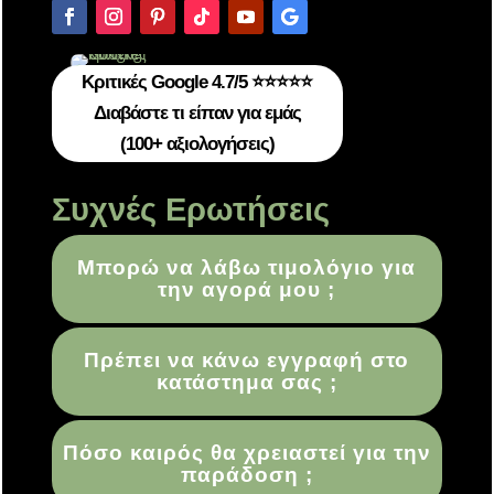
Κριτικές Google 4.7/5 ⭐⭐⭐⭐⭐
Διαβάστε τι είπαν για εμάς
(100+ αξιολογήσεις)
Συχνές Ερωτήσεις
Μπορώ να λάβω τιμολόγιο για
την αγορά μου ;
Πρέπει να κάνω εγγραφή στο
κατάστημα σας ;
Πόσο καιρός θα χρειαστεί για την
παράδοση ;