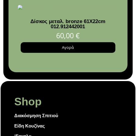
Δίσκος μεταλ. bronze 61Χ22cm
Vic
012.912442001
1
60,00
€
Αγορά
Shop
Διακόσμηση Σπιτιού
Είδη Κουζίνας