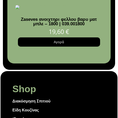
Zaseves ανοιχτηρι φελλου βαρυ ματ
μπλε – 1800 | 039.001800
διαβα
19,60
€
Αγορά
Shop
Διακόσμηση Σπιτιού
Είδη Κουζίνας