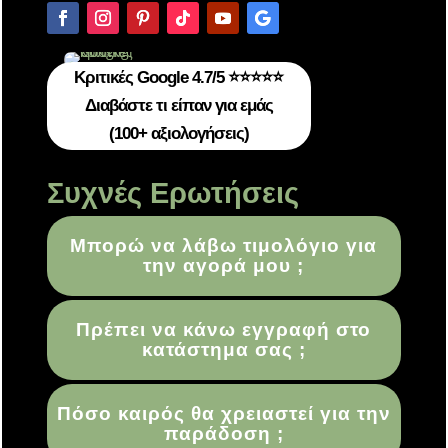
Κριτικές Google 4.7/5 ⭐⭐⭐⭐⭐
Διαβάστε τι είπαν για εμάς
(100+ αξιολογήσεις)
Συχνές Ερωτήσεις
Μπορώ να λάβω τιμολόγιο για
την αγορά μου ;
Πρέπει να κάνω εγγραφή στο
κατάστημα σας ;
Πόσο καιρός θα χρειαστεί για την
παράδοση ;