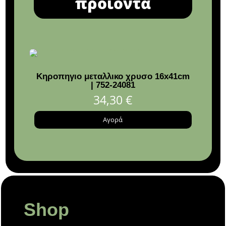
προϊόντα
Κηροπηγιο μεταλλικο χρυσο 16x41cm
Σερ
| 752-24081
Beige
34,30
€
Αγορά
Shop