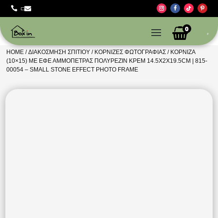



0
HOME
/
ΔΙΑΚΌΣΜΗΣΗ ΣΠΙΤΙΟΎ
/
ΚΟΡΝΊΖΕΣ ΦΩΤΟΓΡΑΦΊΑΣ
/ ΚΟΡΝΊΖΑ
(10×15) ΜΕ ΕΦΈ ΑΜΜΌΠΕΤΡΑΣ ΠΟΛΥΡΕΖΊΝ ΚΡΕΜ 14.5X2X19.5CM | 815-
00054 – SMALL STONE EFFECT PHOTO FRAME