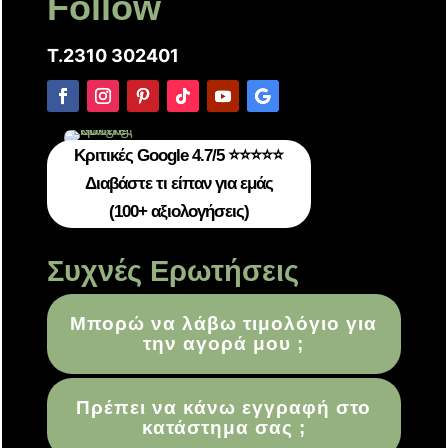
Follow
T.2310 302401
Κριτικές Google 4.7/5 ⭐⭐⭐⭐⭐
Διαβάστε τι είπαν για εμάς
(100+ αξιολογήσεις)
Συχνές Ερωτήσεις
Μπορώ να λάβω τιμολόγιο για
την αγορά μου ;
Πρέπει να κάνω εγγραφή στο
κατάστημα σας ;