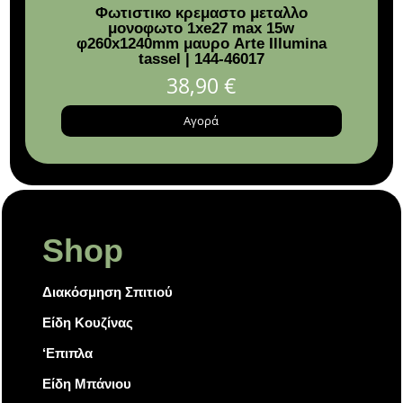
Φωτιστικο κρεμαστο μεταλλο
W
μονοφωτο 1xe27 max 15w
0
φ260x1240mm μαυρο Arte Illumina
tassel | 144-46017
38,90
€
Αγορά
Shop
Διακόσμηση Σπιτιού
Είδη Κουζίνας
‘Επιπλα
Είδη Μπάνιου