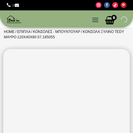



0
HOME
/
ΈΠΙΠΛΑ
/
ΚΟΝΣΌΛΕΣ - ΜΠΟΥΝΤΟΥΆΡ
/ ΚΟΝΣΌΛΑ ΞΎΛΙΝΟ TEDY
ΜΑΎΡΟ 120Χ40Χ80 07.185055