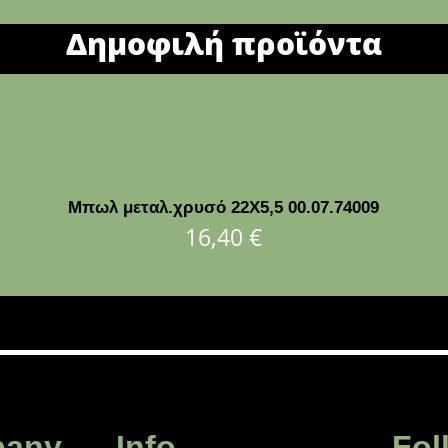
Δημοφιλή προϊόντα
Μπωλ μεταλ.χρυσό 22Χ5,5 00.07.74009
16,40
€
any
Info
Fol