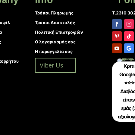
Τρόποι Πληρωμής
T.2310 30
ροφίλ
Τρόποι Αποστολής
α
Πολιτική Επιστροφών
ς
Ο λογαριασμός σας
Η παραγγελία σας
πορρήτου
Viber Us
Κριτι
Google 
⭐⭐⭐
Διαβάσ
είπαν
εμάς (
αξιολογ