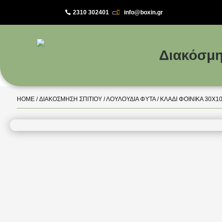
2310 302401
info@boxin.gr

Διακόσμη
HOME
/
ΔΙΑΚΌΣΜΗΣΗ ΣΠΙΤΙΟΎ
/
ΛΟΥΛΟΎΔΙΑ ΦΥΤΆ
/ ΚΛΑΔΊ ΦΟΊΝΙΚΑ 30Χ1