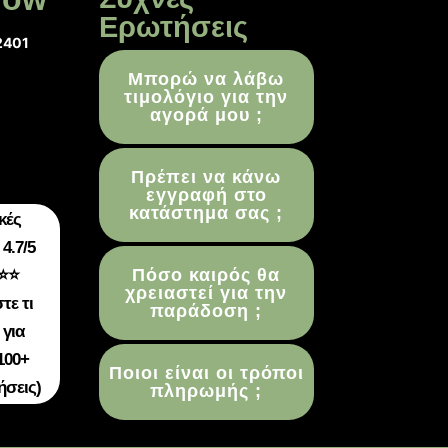
Ερωτήσεις
2401
Μπορώ να λάβω
τιμολόγιο για την
αγορά μου ;
Πρέπει να κάνω
εγγραφή στο
κατάστημα σας ;
κές
4.7/5
Πόσο καιρός θα
⭐⭐
χρειαστεί για την
τε τι
παράδοση ;
 για
100+
Ποιοι είναι οι τρόποι
ήσεις)
πληρωμής ;