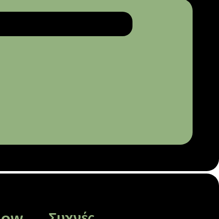
low
Συχνές