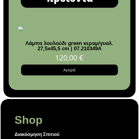
Λάμπα λουλούδι green κεραμ/γυαλ.
Πι
27,5x45,5 cm | 07.210349A
χρυ
120,00
€
Αγορά
Shop
Διακόσμηση Σπιτιού