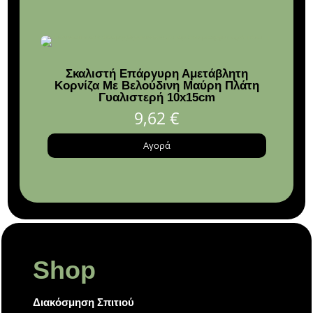
Σκαλιστή Επάργυρη Αμετάβλητη
Κορνίζα Με Βελούδινη Μαύρη Πλάτη
μ
Γυαλιστερή 10x15cm
62
δ
9,62
€
Αγορά
Shop
Διακόσμηση Σπιτιού