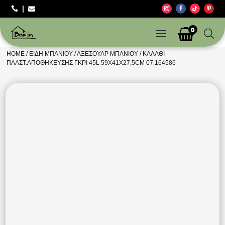



0
HOME
/
ΕΊΔΗ ΜΠΆΝΙΟΥ
/
ΑΞΕΣΟΥΆΡ ΜΠΆΝΙΟΥ
/ ΚΑΛΆΘΙ
ΠΛΑΣΤ.ΑΠΟΘΉΚΕΥΣΗΣ ΓΚΡΙ 45L 59X41X27,5CM 07.164586