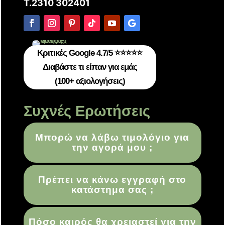
T.2310 302401
Κριτικές Google 4.7/5 ⭐⭐⭐⭐⭐
Διαβάστε τι είπαν για εμάς
(100+ αξιολογήσεις)
Συχνές Ερωτήσεις
Μπορώ να λάβω τιμολόγιο για
την αγορά μου ;
Πρέπει να κάνω εγγραφή στο
κατάστημα σας ;
Πόσο καιρός θα χρειαστεί για την