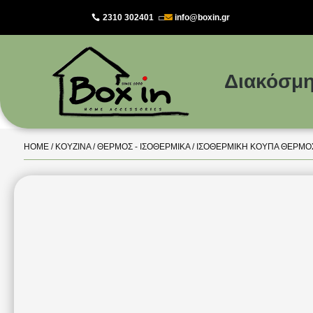
2310 302401
info@boxin.gr

Διακόσμη
HOME
/
ΚΟΥΖΊΝΑ
/
ΘΕΡΜΌΣ - ΙΣΟΘΕΡΜΙΚΆ
/ ΙΣΟΘΕΡΜΙΚΉ ΚΟΎΠΑ ΘΕΡΜΌΣ