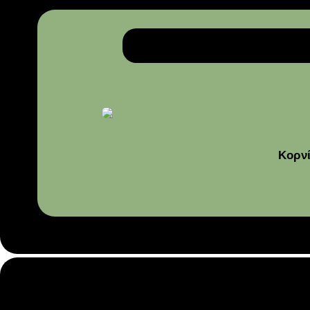
Κορνί