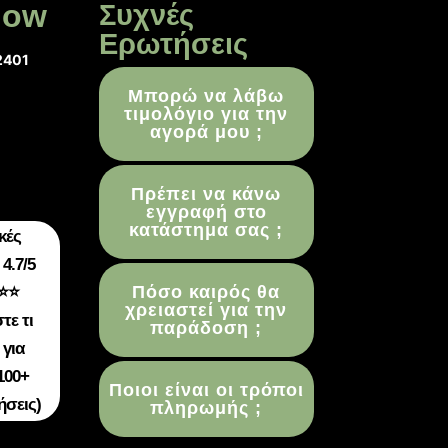
low
Συχνές
Ερωτήσεις
2401
Μπορώ να λάβω
τιμολόγιο για την
αγορά μου ;
Πρέπει να κάνω
εγγραφή στο
κατάστημα σας ;
κές
4.7/5
Πόσο καιρός θα
⭐⭐
χρειαστεί για την
τε τι
παράδοση ;
 για
100+
Ποιοι είναι οι τρόποι
ήσεις)
πληρωμής ;