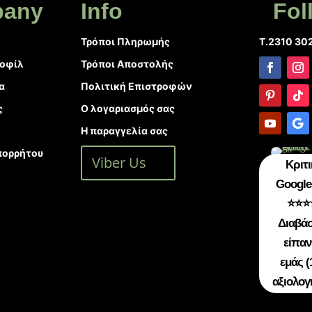
any
Info
Fol
Τρόποι Πληρωμής
T.2310 30
ροφίλ
Τρόποι Αποστολής
α
Πολιτική Επιστροφών
ς
Ο λογαριασμός σας
Η παραγγελία σας
πορρήτου
Viber Us
Κριτι
Google 
⭐⭐⭐
Διαβάσ
είπαν
εμάς (
αξιολογ