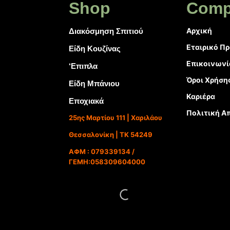
Shop
Comp
Αρχική
Διακόσμηση Σπιτιού
Εταιρικό Π
Είδη Κουζίνας
Επικοινωνί
‘Επιπλα
Όροι Χρήση
Είδη Μπάνιου
Καριέρα
Εποχιακά
Πολιτική Α
25ης Μαρτίου 111 | Χαριλάου
Θεσσαλονίκη | ΤΚ 54249
ΑΦΜ : 079339134 /
ΓΕΜΗ:058309604000