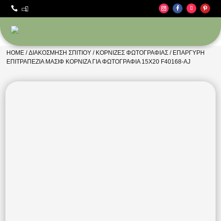



HOME
/
ΔΙΑΚΌΣΜΗΣΗ ΣΠΙΤΙΟΎ
/
ΚΟΡΝΊΖΕΣ ΦΩΤΟΓΡΑΦΊΑΣ
/ ΕΠΆΡΓΥΡΗ
ΕΠΙΤΡΑΠΈΖΙΑ ΜΑΣΊΦ ΚΟΡΝΊΖΑ ΓΙΑ ΦΩΤΟΓΡΑΦΊΑ 15Χ20 F40168-AJ