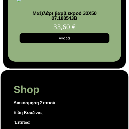
Μαξιλάρι βαμβ.εκρού 30Χ50
Καρ
07.188543B
33,60
€
Αγορά
Shop
Διακόσμηση Σπιτιού
Είδη Κουζίνας
‘Επιπλα