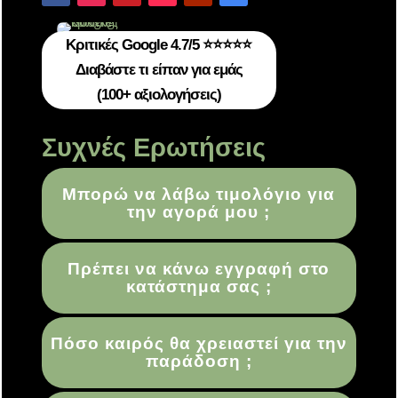
Κριτικές Google 4.7/5 ⭐⭐⭐⭐⭐
Διαβάστε τι είπαν για εμάς
(100+ αξιολογήσεις)
Συχνές Ερωτήσεις
Μπορώ να λάβω τιμολόγιο για
την αγορά μου ;
Πρέπει να κάνω εγγραφή στο
κατάστημα σας ;
Πόσο καιρός θα χρειαστεί για την
παράδοση ;