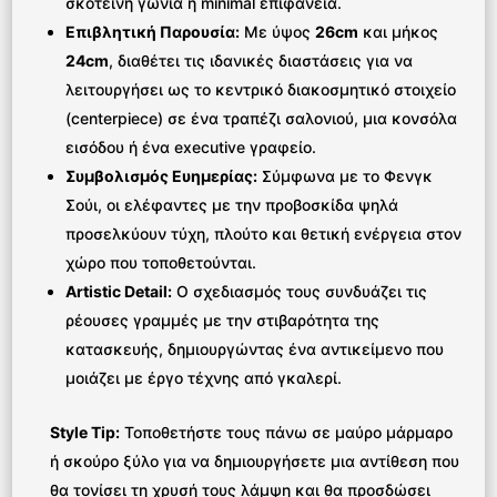
σκοτεινή γωνιά ή minimal επιφάνεια.
Επιβλητική Παρουσία:
Με ύψος
26cm
και μήκος
24cm
, διαθέτει τις ιδανικές διαστάσεις για να
λειτουργήσει ως το κεντρικό διακοσμητικό στοιχείο
(centerpiece) σε ένα τραπέζι σαλονιού, μια κονσόλα
εισόδου ή ένα executive γραφείο.
Συμβολισμός Ευημερίας:
Σύμφωνα με το Φενγκ
Σούι, οι ελέφαντες με την προβοσκίδα ψηλά
προσελκύουν τύχη, πλούτο και θετική ενέργεια στον
χώρο που τοποθετούνται.
Artistic Detail:
Ο σχεδιασμός τους συνδυάζει τις
ρέουσες γραμμές με την στιβαρότητα της
κατασκευής, δημιουργώντας ένα αντικείμενο που
μοιάζει με έργο τέχνης από γκαλερί.
Style Tip:
Τοποθετήστε τους πάνω σε μαύρο μάρμαρο
ή σκούρο ξύλο για να δημιουργήσετε μια αντίθεση που
θα τονίσει τη χρυσή τους λάμψη και θα προσδώσει