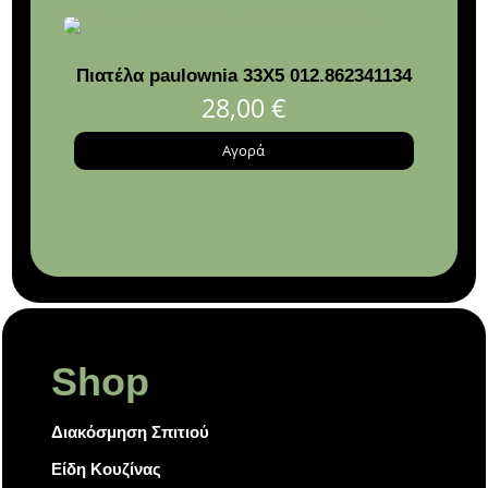
Πιατέλα paulownia 33Χ5 012.862341134
Κη
28,00
€
Αγορά
Shop
Διακόσμηση Σπιτιού
Είδη Κουζίνας