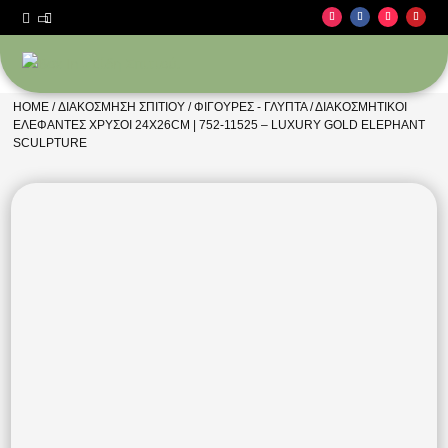



HOME
/
ΔΙΑΚΌΣΜΗΣΗ ΣΠΙΤΙΟΎ
/
ΦΙΓΟΎΡΕΣ - ΓΛΥΠΤΆ
/ ΔΙΑΚΟΣΜΗΤΙΚΟΊ
ΕΛΈΦΑΝΤΕΣ ΧΡΥΣΟΊ 24X26CM | 752-11525 – LUXURY GOLD ELEPHANT
SCULPTURE