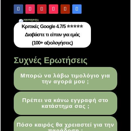
Κριτικές Google 4.7/5 ⭐⭐⭐⭐⭐
Διαβάστε τι είπαν για εμάς
(100+ αξιολογήσεις)
Συχνές Ερωτήσεις
Μπορώ να λάβω τιμολόγιο για
την αγορά μου ;
Πρέπει να κάνω εγγραφή στο
κατάστημα σας ;
Πόσο καιρός θα χρειαστεί για την
παράδοση ;