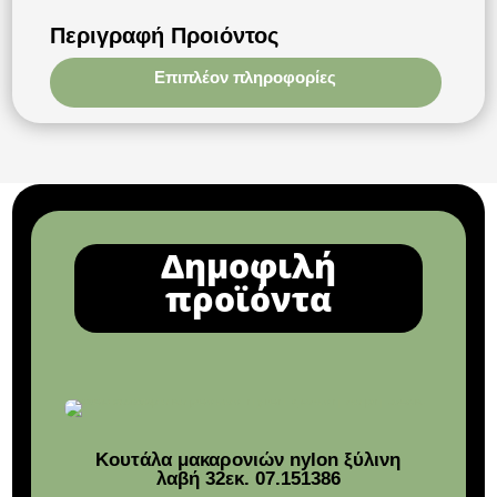
Περιγραφή Προιόντος
Επιπλέον πληροφορίες
Δημοφιλή
προϊόντα
Κουτάλα μακαρονιών nylon ξύλινη
Δια
λαβή 32εκ. 07.151386
λε