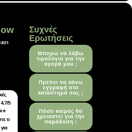
low
Συχνές
Ερωτήσεις
2401
Μπορώ να λάβω
τιμολόγιο για την
αγορά μου ;
Πρέπει να κάνω
εγγραφή στο
κατάστημα σας ;
κές
4.7/5
Πόσο καιρός θα
⭐⭐
χρειαστεί για την
τε τι
παράδοση ;
 για