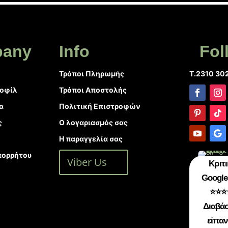
any
Info
Fol
Τρόποι Πληρωμής
T.2310 30
ροφίλ
Τρόποι Αποστολής
α
Πολιτική Επιστροφών
ς
Ο λογαριασμός σας
Η παραγγελία σας
πορρήτου
Viber Us
Κριτι
Google 
⭐⭐⭐
Διαβάσ
είπαν