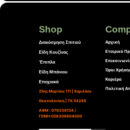
Shop
Comp
Αρχική
Διακόσμηση Σπιτιού
Εταιρικό Π
Είδη Κουζίνας
Επικοινωνί
‘Επιπλα
Όροι Χρήση
Είδη Μπάνιου
Καριέρα
Εποχιακά
Πολιτική Α
25ης Μαρτίου 111 | Χαριλάου
Θεσσαλονίκη | ΤΚ 54249
ΑΦΜ : 079339134 /
ΓΕΜΗ:058309604000