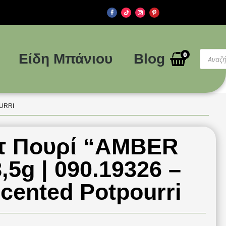
Produ
0
Είδη Μπάνιου
Blog
searc
OURRI
τ Πουρί “AMBER
5g | 090.19326 –
ented Potpourri