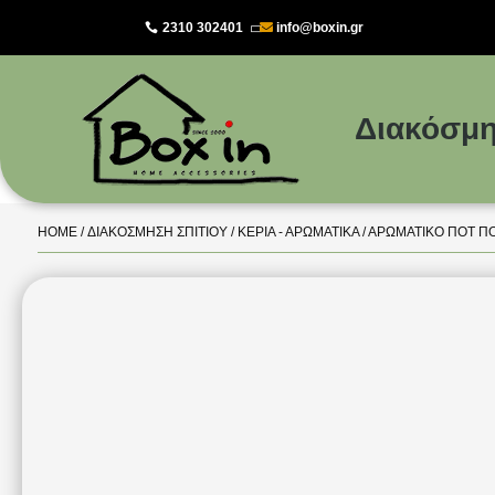
2310 302401
info@boxin.gr

Διακόσμη
HOME
/
ΔΙΑΚΌΣΜΗΣΗ ΣΠΙΤΙΟΎ
/
ΚΕΡΙΆ - ΑΡΩΜΑΤΙΚΆ
/ ΑΡΩΜΑΤΙΚΌ ΠΟΤ ΠΟ