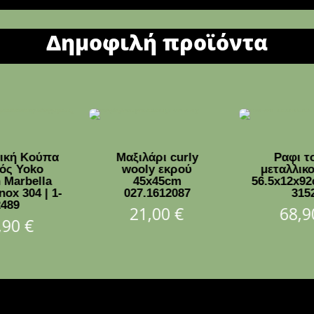
Δημοφιλή προϊόντα
μική Κούπα
Μαξιλάρι curly
Ραφι τ
ός Yoko
wooly εκρού
μεταλλικ
 Marbella
45x45cm
56.5x12x92
nox 304 | 1-
027.1612087
315
2489
21,00
€
68,
,90
€