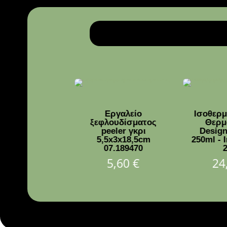
ηροπηγιο
Εργαλείο
Ισοθερ
λλικο χρυσο
ξεφλουδίσματος
Θερμ
m | 752-24087
peeler γκρι
Design
5,5x3x18,5cm
250ml - I
48,80
€
07.189470
5,60
€
24